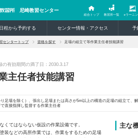
尼崎教習センター
総合トップ
教習所一覧
eラーニ
日程から予約する
センター情報・アクセス
予
習センタートップ
資格を探す
足場の組立て等作業主任者技能講習
有効期間の満了日：2030.3.17
業主任者技能講習
つり足場を除く）、張出し足場または高さが5m以上の構造の足場の組立て、
所で直接指揮し監督する作業主任者
なくてはならない仮設の作業設備です。
主な
塗装などの高所作業では、作業をするための足場