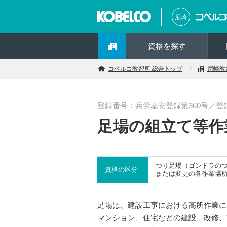
尼崎
資格を探す
コベルコ教習所 総合トップ
尼崎教
登録番号：兵労基安登録第360号／登録の
足場の組立て等作
つり足場（ゴンドラの
資格の区分
または変更の各作業場
足場は、建設工事における高所作業に
マンション、住宅などの建設、改修、