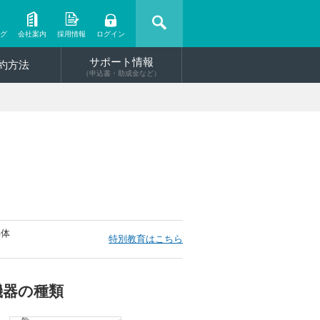
ング
会社案内
採用情報
ログイン
サポート情報
約方法
（申込書・助成金など）
解体
特別教育はこちら
機器の種類