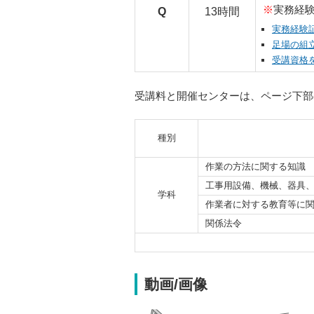
※
実務経験
Q
13時間
実務経験
足場の組
受講資格
受講料と開催センターは、ページ下部
種別
作業の方法に関する知識
工事用設備、機械、器具
学科
作業者に対する教育等に
関係法令
動画/画像