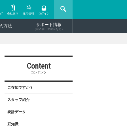
ング
会社案内
採用情報
ログイン
サポート情報
約方法
（申込書・助成金など）
Content
コンテンツ
ご存知ですか？
スタッフ紹介
統計データ
豆知識