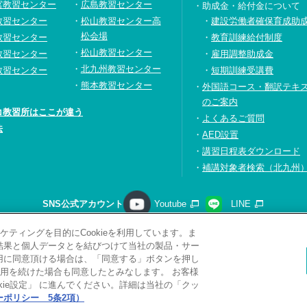
宮教習センター
広島教習センター
助成金・給付金について
教習センター
松山教習センター高
建設労働者確保育成助
松会場
教習センター
教育訓練給付制度
松山教習センター
教習センター
雇用調整助成金
北九州教習センター
教習センター
短期訓練受講費
熊本教習センター
外国語コース・翻訳テキ
のご案内
コ教習所はここが違う
よくあるご質問
法
AED設置
講習日程表ダウンロード
補講対象者検索（北九州
SNS公式アカウント
Youtube
LINE
ティングを目的にCookieを利用しています。ま
請求
プライバシーポリシー
ソーシャルメディアポリシー
サ
析結果と個人データとを結びつけて当社の製品・サー
サイトマップ
関連リンク
採用情報
利用に同意頂ける場合は、「同意する」ボタンを押し
用を続けた場合も同意したとみなします。 お客様
Copyright(C) 2026 Kobelco Training Services Co,.Ltd.
All rights reserved.
ie設定」 に進んでください。詳細は当社の「クッ
ポリシー 5条2項）