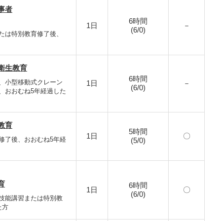
事者
6時間
1日
－
(6/0)
たは特別教育修了後、
衛生教育
6時間
、小型移動式クレーン
1日
－
(6/0)
、おおむね5年経過した
教育
5時間
1日
〇
修了後、おおむね5年経
(5/0)
育
6時間
1日
〇
(6/0)
技能講習または特別教
た方