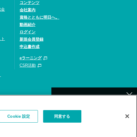
コンテンツ
成金
会社案内
資格とともに明日へ。
動画紹介
ログイン
スト
新規会員登録
申込書作成
eラーニング
CSR活動
）
[北九州]
イトの利用について
補講が必要なお客様へ
Cookie 設定
同意する
お詫びとお願い
（補講対象者検索）