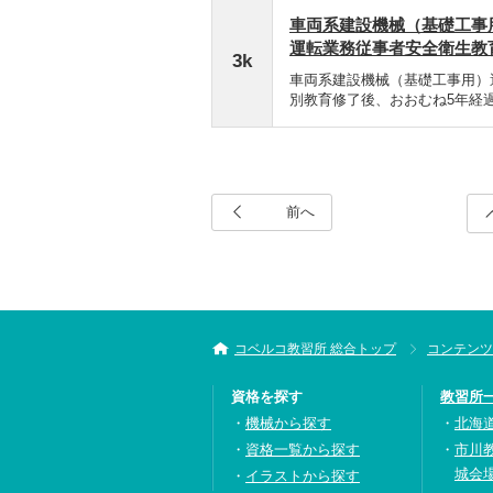
車両系建設機械（基礎工事
運転業務従事者安全衛生教
3k
車両系建設機械（基礎工事用）
別教育修了後、おおむね5年経
前へ
コベルコ教習所 総合トップ
コンテンツ
資格を探す
教習所
機械から探す
北海
資格一覧から探す
市川
城会
イラストから探す