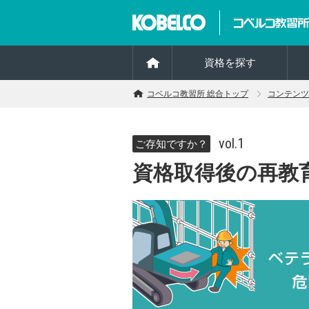
資格を探す
コベルコ教習所 総合トップ
コンテンツ
vol.1
ご存知ですか？
資格取得後の再教