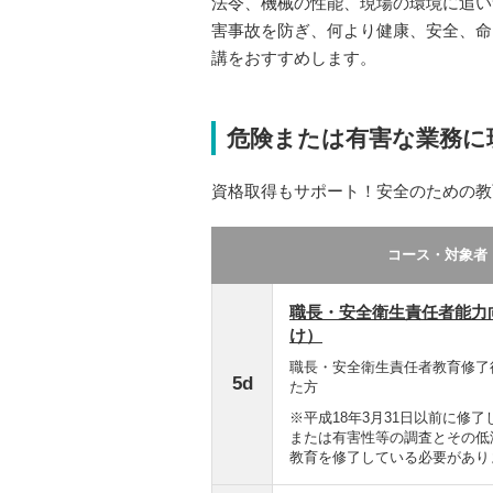
法令、機械の性能、現場の環境に追い
害事故を防ぎ、何より健康、安全、命
講をおすすめします。
危険または有害な業務に
資格取得もサポート！安全のための教
コース・対象者
職長・安全衛生責任者能力
け）
職長・安全衛生責任者教育修了
5d
た方
※平成18年3月31日以前に修
または有害性等の調査とその低
教育を修了している必要があり