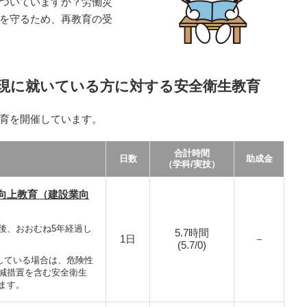
ついていますか？労働災
を守るため、再教育の受
現に就いている方に対する安全衛生教育
育を開催しています。
合計時間
日数
助成金
（学科/実技）
向上教育（建設業向
後、おおむね5年経過し
5.7時間
1日
－
(5.7/0)
了している場合は、危険性
減措置を含む安全衛生
ます。