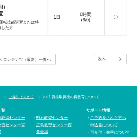
用）
育
6時間
1日
〇
(6/0)
運転技能講習または特
過した方
次へ
コンテンツ
（最新）
一覧へ
ご存知ですか？
vol.1 資格取得後の再教育について
一覧
サポート情報
道教習センター
明石教習センター
ご予約をされた方へ
教習センター宮
広島教習センター西
申込書について
場
条会場
再交付・書替について