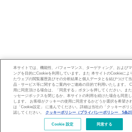
本サイトでは、機能性、パフォーマンス、ターゲティング、およびマ
ングを目的にCookieを利用しています。また 本サイトのCookieに
たウェブの閲覧履歴及びその分析結果と個人データとを結びつけて当
品・サービス等に関するご案内やご連絡の目的で利用いたします。 Coo
用に同意頂ける場合は、「同意する」ボタンを押してください。また
ッセージボックスを閉じるか、本サイトの利用を続けた場合も同意し
します。 お客様がクッキーの使用に同意するかどうか選択を希望さ
は「Cookie設定」 に進んでください。詳細は当社の「クッキーポリ
認してください。
クッキーポリシー（プライバシーポリシー 5条2
[北九州]
補講が必要なお客様へ
お詫びとお願い
Cookie 設定
同意する
（補講対象者検索）