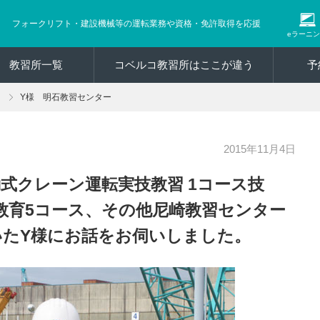
フォークリフト・建設機械等の運転業務や資格・免許取得を応援
eラーニ
教習所一覧
コベルコ教習所はここが違う
予
Y様 明石教習センター
2015年11月4日
式クレーン運転実技教習 1コース技
教育5コース、その他尼崎教習センター
いたY様にお話をお伺いしました。