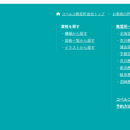
コベルコ教習所 総合トップ
お客様の声
資格を探す
教習所
機械から探す
北海
資格一覧から探す
市川
城会
イラストから探す
宇都
市川
新潟
岐阜
尼崎
コベル
予約方