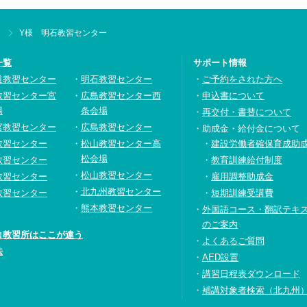
Y様 明石教習センター
一覧
サポート情報
道教習センター
明石教習センター
ご予約をされた方へ
教習センター宮
広島教習センター西
申込書について
場
条会場
再交付・書替について
宮教習センター
広島教習センター
助成金・給付金について
教習センター
松山教習センター高
建設労働者確保育成助
松会場
教習センター
教育訓練給付制度
松山教習センター
教習センター
雇用調整助成金
北九州教習センター
教習センター
短期訓練受講費
熊本教習センター
外国語コース・翻訳テキ
のご案内
コ教習所はここが違う
よくあるご質問
法
AED設置
講習日程表ダウンロード
補講対象者検索（北九州