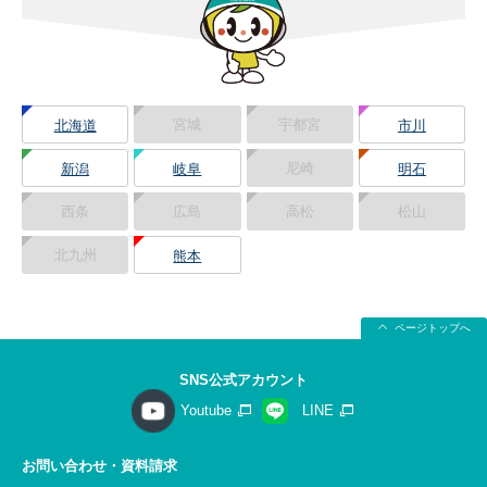
宮城
宇都宮
北海道
市川
尼崎
新潟
岐阜
明石
西条
広島
高松
松山
北九州
熊本
ページトップへ
SNS公式アカウント
Youtube
LINE
お問い合わせ・資料請求