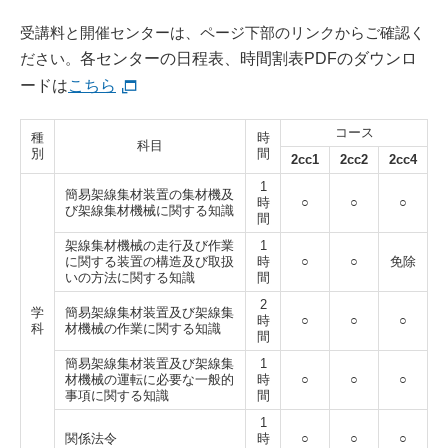
受講料と開催センターは、ページ下部のリンクからご確認く
ださい。
各センターの日程表、時間割表PDFのダウンロ
ードは
こちら
コース
種
時
科目
別
間
2cc1
2cc2
2cc4
1
簡易架線集材装置の集材機及
時
○
○
○
び架線集材機械に関する知識
間
架線集材機械の走行及び作業
1
に関する装置の構造及び取扱
時
○
○
免除
いの方法に関する知識
間
2
学
簡易架線集材装置及び架線集
時
○
○
○
科
材機械の作業に関する知識
間
簡易架線集材装置及び架線集
1
材機械の運転に必要な一般的
時
○
○
○
事項に関する知識
間
1
関係法令
時
○
○
○