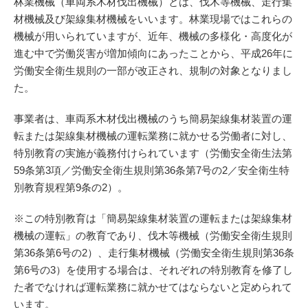
林業機械（車両系木材伐出機械）とは、伐木等機械、走行集
材機械及び架線集材機械をいいます。林業現場ではこれらの
機械が用いられていますが、近年、機械の多様化・高度化が
進む中で労働災害が増加傾向にあったことから、平成26年に
労働安全衛生規則の一部が改正され、規制の対象となりまし
た。
事業者は、車両系木材伐出機械のうち簡易架線集材装置の運
転または架線集材機械の運転業務に就かせる労働者に対し、
特別教育の実施が義務付けられています
（労働安全衛生法第
59条第3項／労働安全衛生規則第36条第7号の2／安全衛生特
別教育規程第9条の2）。
※この特別教育は「
簡易架線集材装置の運転または架線集材
機械の運転
」の教育であり、伐木等機械（労働安全衛生規則
第36条第6号の2）、走行集材機械
（労働安全衛生規則第36条
第6号の3）
を使用する場合は、それぞれの特別教育を修了し
た者でなければ運転業務に就かせてはならないと定められて
います。