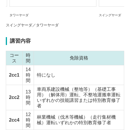
スイングヤーダ
スイングヤーダ／タワーヤーダ
講習内容
コー
時
免除資格
ス
間
14
2cc1
時
特になし
間
車両系建設機械（整地等）（基礎工事
13
用）（解体用）運転、不整地運搬車運転
2cc2
時
いずれかの技能講習または特別教育修了
間
者
12
林業機械（伐木等機械）（走行集材機
2cc4
時
械）運転いずれかの特別教育修了者
間