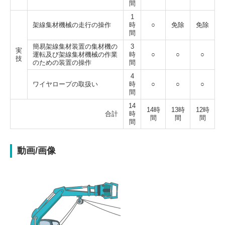
間
1
架線集材機械の走行の操作
時
○
免除
免除
間
簡易架線集材装置の集材機の
3
実
運転及び架線集材機械の作業
時
○
○
○
技
のための装置の操作
間
4
ワイヤロープの取扱い
時
○
○
○
間
14
14時
13時
12時
合計
時
間
間
間
間
動画/画像