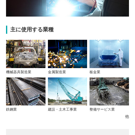
主に使用する業種
機械器具製造業
金属製造業
板金業
鉄鋼業
建設・土木工事業
整備サービス業
他