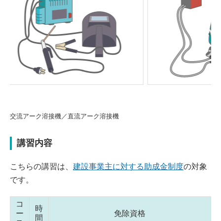
Previou
Next
s
器
交流アーク溶接機／直流アーク溶接機
講習内容
こちらの講習は、
建設事業主に対する助成金制度
の対象
です。
コ
時
ー
免除資格
間