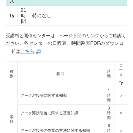
ス
21
Ty
時
特になし
間
受講料と開催センターは、ページ下部のリンクからご確認く
ださい。
各センターの日程表、時間割表PDFのダウンロ
ードは
こちら
コ
ー
種
時
科目
ス
別
間
Ty
1
アーク溶接等に関する知識
時
○
間
3
アーク溶接装置に関する基礎知識
時
○
学
間
科
6
アーク溶接等の作業の方法に関する知識
時
○