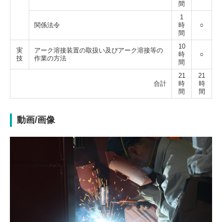
間
1
関係法令
時
○
間
10
実
アーク溶接装置の取扱い
及びアーク溶接等の
時
○
技
作業の方法
間
21
21
合計
時
時
間
間
動画/画像