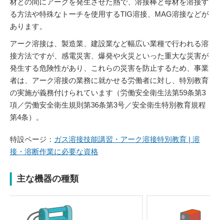
材との間にアークを発生させた熱で、溶接棒と母材を溶接す
る方法や特殊なトーチを使用するTIG溶接、MAG溶接などが
あります。
アーク溶接は、製造業、建設業など幅広い業種で行われる溶
接方法ですが、感電災害、爆発や火災といった重大な災害が
発生する危険性があり、これらの災害を防止するため、事業
者は、アーク溶接の業務に就かせる労働者に対し、特別教育
の実施が義務付けられています（労働安全衛生法第59条第3
項／労働安全衛生規則第36条第3号／安全衛生特別教育規程
第4条）。
特設ページ：
ガス溶接技能講習・アーク溶接特別教育 | 溶
接・溶断作業に必要な資格
主な機器の種類