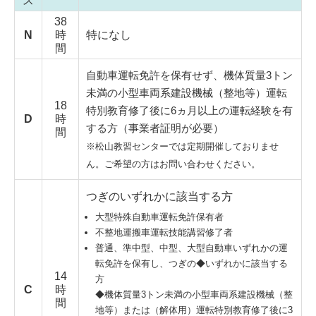
ス
38
N
時
特になし
間
自動車運転免許を保有せず、機体質量3トン
未満の小型車両系建設機械（整地等）運転
18
特別教育修了後に6ヵ月以上の運転経験を有
D
時
する方（事業者証明が必要）
間
※松山教習センターでは定期開催しておりませ
ん。ご希望の方はお問い合わせください。
つぎのいずれかに該当する方
大型特殊自動車運転免許保有者
不整地運搬車運転技能講習修了者
普通、準中型、中型、大型自動車いずれかの運
転免許を保有し、つぎの◆いずれかに該当する
14
方
C
時
◆機体質量3トン未満の小型車両系建設機械（整
間
地等）または（解体用）運転特別教育修了後に3