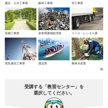
建設・土木工事業
解体工事業
管工事業
造園工事業
産業廃棄物処理業
リース・レンタル業
電気通信工事業
運送業
農林水産業
他
受講する
「教習センター」を
選択してください。