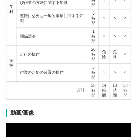
時
○
○
○
び作業の方法に関する知識
間
学
科
3
運転に必要な一般的事項に関する知
時
○
○
○
識
間
1
関係法令
時
○
○
○
間
20
免
免
走行の操作
時
○
除
除
間
実
技
5
作業のための装置の操作
時
○
○
○
間
38
14
18
38
合計
時
時
時
時
間
間
間
間
動画/画像