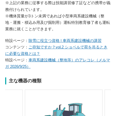
※上記の業務に従事する際は技能講習修了証
など
の携帯が義
務付けられています。
※機体質量が3トン未満であれば小型車両系建設機械（整
地・運搬・積込み用及び掘削用）運転特別教育修了者も運転
業務に就くことができます。
特設ページ：
除雪に役立つ資格 | 車両系建設機械の講習
コンテンツ：
ご存知ですか？vol.2 ショベルで荷を吊るとき
に必要な資格とは？
特設ページ：
車両系建設機械（整地等）のアレコレ（メルマ
ガ 2026/9/25）
主な機器の種類