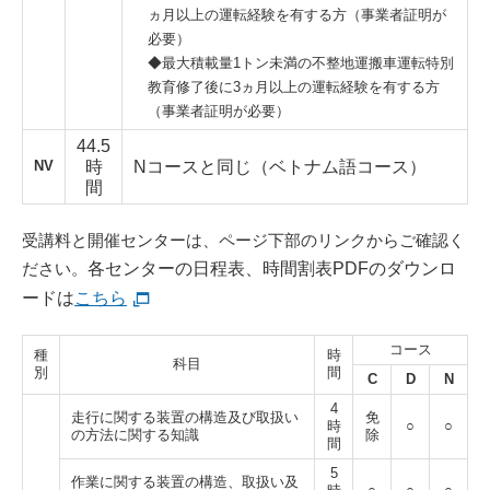
ヵ月以上の運転経験を有する方（事業者証明が
必要）
◆最大積載量1トン未満の不整地運搬車運転特別
教育修了後に3ヵ月以上の運転経験を有する方
（事業者証明が必要）
44.5
NV
時
Nコースと同じ（ベトナム語コース）
間
受講料と開催センターは、ページ下部のリンクからご確認く
ださい。
各センターの日程表、時間割表PDFのダウンロ
ードは
こちら
コース
種
時
科目
別
間
C
D
N
4
走行に関する装置の構造及び取扱い
免
時
○
○
の方法に関する知識
除
間
5
作業に関する装置の構造、取扱い及