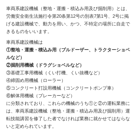
車両系建設機械（整地・運搬・積込み用及び掘削用）とは、
労働安全衛生法施行令第20条第12号の別表7第1号、2号に掲
げる建設機械で、動力を用い、かつ、不特定の場所に自走で
きるものをいいます。
車両系建設機械は
①整地・運搬・積込み用（ブルドーザー、トラクターショベ
ルなど）
②掘削用機械（ドラグショベルなど）
③基礎工事用機械（くい打機、くい抜機など）
④締固め用機械（ローラー）
⑤コンクリート打設用機械（コンクリートポンプ車）
⑥解体用機械（ブレーカーなど）
に分類されており、これらの機械のうち①と②の運転業務に
は、車両系建設機械（整地・運搬・積込み用及び掘削用）運
転技能講習を修了した者でなければ業務に就かせてはならな
いと定められています。