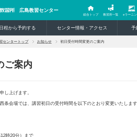
広島教習センター
総合トップ
教習所一覧
eラーニ
日程から予約する
センター情報・アクセス
予
習センタートップ
お知らせ
初日受付時間変更のご案内
のご案内
申し上げます。
西条会場では、講習初日の受付時間を以下のとおり変更いたしま
12時20分）まで