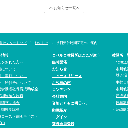
お知らせ一覧へ
習センタートップ
お知らせ
初日受付時間変更のご案内
ト情報
コベルコ教習所はここが違う
教習所一
約をされた方へ
臨時開催
北海道
書について
お知らせ
市川教
城会場
付・書替について
ニュースリリース
宇都宮
金・給付金について
お客様の声
設労働者確保育成助成金
市川教
コンテンツ
育訓練給付制度
新潟教
会社案内
用調整助成金
岐阜教
資格とともに明日へ。
期訓練受講費
尼崎教
動画紹介
語コース・翻訳テキスト
ログイン
案内
新規会員登録