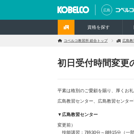
広島
資格を探す
コベルコ教習所 総合トップ
広島教
初日受付時間変更
平素は格別のご愛顧を賜り、厚くお礼
広島教習センター、広島教習センター
▼広島教習センター
変更前）
技能講習：7時30分～8時15分（一部