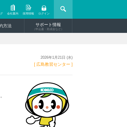
ング
会社案内
採用情報
ログイン
サポート情報
約方法
（申込書・助成金など）
2026年1月21日 (水)
[ 広島教習センター ]
す。