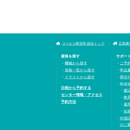
コベルコ教習所 総合トップ
広島教
資格を探す
サポー
機械から探す
ご予
資格一覧から探す
申込
イラストから探す
再交
助成
日程から予約する
建
センター情報・アクセス
教
予約方法
雇
短
外国
のご