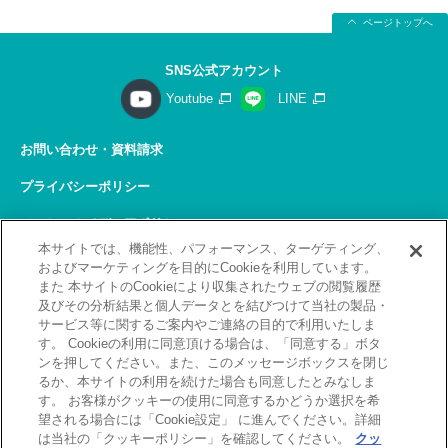
ページトップへ
SNS公式アカウント
Youtube
LINE
お問い合わせ・資料請求
プライバシーポリシー
ソーシャルメディアポリシー
本サイトでは、機能性、パフォーマンス、ターゲティング、
サイトの利用について
およびマーケティングを目的にCookieを利用しています。
また 本サイトのCookieにより収集されたウェブの閲覧履歴
サイトマップ
及びその分析結果と個人データとを結びつけて当社の製品・
サービス等に関するご案内やご連絡の目的で利用いたしま
関連リンク
す。 Cookieの利用に同意頂ける場合は、「同意する」ボタ
ンを押してください。また、このメッセージボックスを閉じ
採用情報
るか、本サイトの利用を続けた場合も同意したとみなしま
す。 お客様がクッキーの使用に同意するかどうか選択を希
Copyright(C) 2026 Kobelco Training Services Co,.Ltd.
望される場合には「Cookie設定」 に進んでください。詳細
All rights reserved.
は当社の「クッキーポリシー」を確認してください。
クッ