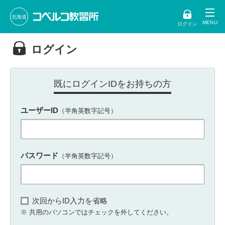
北海道
ログイン
ログイン
既にログインIDをお持ちの方
ユーザーID
（半角英数字記号）
パスワード
（半角英数字記号）
次回からID入力を省略
※ 共用のパソコンではチェックを外してください。