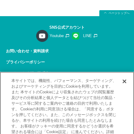
ページトップへ
SNS公式アカウント
Youtube
LINE
お問い合わせ・資料請求
プライバシーポリシー
ソーシャルメディアポリシー
本サイトでは、機能性、パフォーマンス、ターゲティング、
サイトの利用について
およびマーケティングを目的にCookieを利用しています。
また 本サイトのCookieにより収集されたウェブの閲覧履歴
サイトマップ
及びその分析結果と個人データとを結びつけて当社の製品・
サービス等に関するご案内やご連絡の目的で利用いたしま
関連リンク
す。 Cookieの利用に同意頂ける場合は、「同意する」ボタ
ンを押してください。また、このメッセージボックスを閉じ
採用情報
るか、本サイトの利用を続けた場合も同意したとみなしま
す。 お客様がクッキーの使用に同意するかどうか選択を希
Copyright(C) 2026 Kobelco Training Services Co,.Ltd.
望される場合には「Cookie設定」 に進んでください。詳細
All rights reserved.