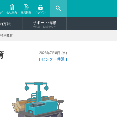
ング
会社案内
採用情報
ログイン
サポート情報
約方法
（申込書・助成金など）
転特別教育
育
2026年7月8日 (水)
[ センター共通 ]