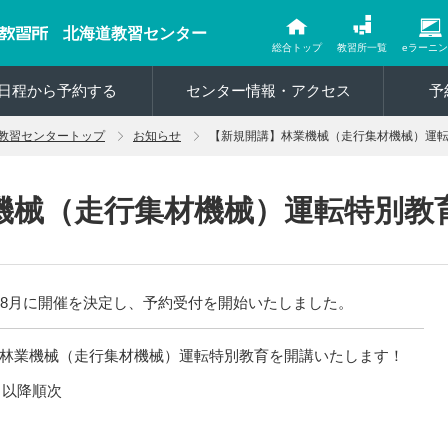
北海道教習センター
総合トップ
教習所一覧
eラーニ
日程から予約する
センター情報・アクセス
予
教習センタートップ
お知らせ
【新規開講】林業機械（走行集材機械）運
機械（走行集材機械）運転特別教
は8月に開催を決定し、予約受付を開始いたしました。
林業機械（走行集材機械）運転特別教育を開講いたします！
）以降順次