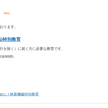
日
1日
New
日
ております。
転特別教育
行を除く）に就く方に必要な教育です。
実技6時間）
に | 林業機械特別教育