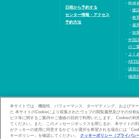
助成
日程から予約する
建
センター情報・アクセス
教
予約方法
雇
短
外国
のご
よく
AED
講習
補講
本サイトでは、機能性、パフォーマンス、ターゲティング、およびマーケ
お問い合わせ・資料
た 本サイトのCookieにより収集されたウェブの閲覧履歴及びその分
ビス等に関するご案内やご連絡の目的で利用いたします。 Cookieの
てください。また、このメッセージボックスを閉じるか、本サイトの利
がクッキーの使用に同意するかどうか選択を希望される場合には「Cook
キーポリシー」を確認してください。
クッキーポリシー（プライバシー