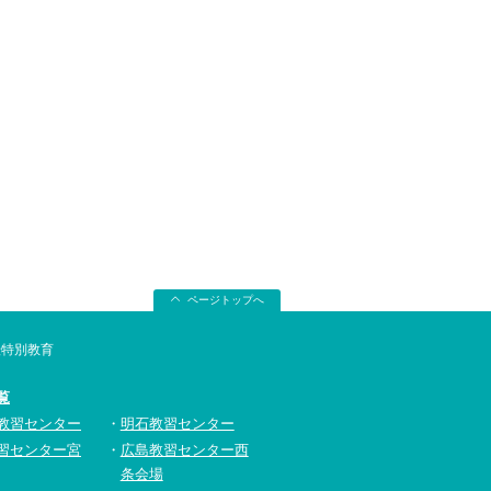
ページトップへ
転特別教育
覧
教習センター
明石教習センター
習センター宮
広島教習センター西
条会場