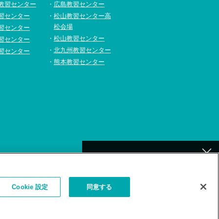
教習センター
広島教習センター
習センター
松山教習センター高
松会場
習センター
松山教習センター
習センター
北九州教習センター
習センター
熊本教習センター
[北九州]
イトの利用について
補講が必要なお客様へ
Cookie 設定
同意する
お詫びとお願い
（補講対象者検索）