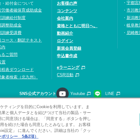
宇都宮
金・給付金について
お客様の声
設労働者確保育成助成金
市川教
コンテンツ
育訓練給付制度
新潟教
会社案内
用調整助成金
岐阜教
資格とともに明日へ。
期訓練受講費
尼崎教
動画紹介
語コース・翻訳テキスト
ログイン
案内
新規会員登録
あるご質問
申込書作成
設置
eラーニング
日程表ダウンロード
CSR活動
対象者検索（北九州）
SNS公式アカウント
Youtube
LINE
ティングを目的にCookieを利用しています。ま
請求
プライバシーポリシー
ソーシャルメディアポリシー
サ
析結果と個人データとを結びつけて当社の製品・サー
サイトマップ
関連リンク
採用情報
利用に同意頂ける場合は、「同意する」ボタンを押し
用を続けた場合も同意したとみなします。 お客様
Copyright(C) 2026 Kobelco Training Services Co,.Ltd.
All rights reserved.
ie設定」 に進んでください。詳細は当社の「クッ
ポリシー 5条2項）