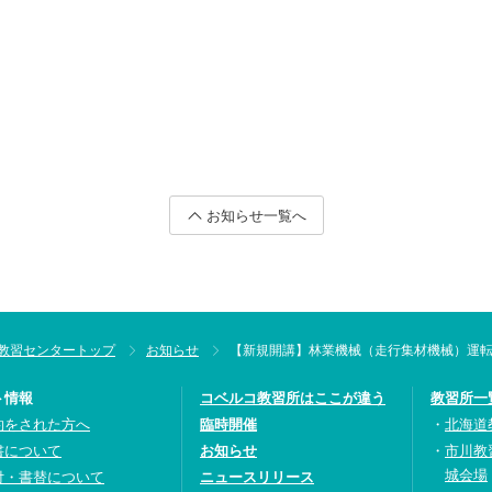
お知らせ一覧へ
教習センタートップ
お知らせ
【新規開講】林業機械（走行集材機械）運
ト情報
コベルコ教習所はここが違う
教習所一
約をされた方へ
臨時開催
北海道
書について
お知らせ
市川教
城会場
付・書替について
ニュースリリース