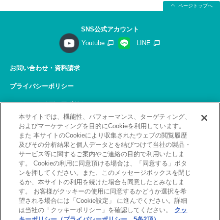
ページトップへ
SNS公式アカウント
Youtube
LINE
お問い合わせ・資料請求
プライバシーポリシー
ソーシャルメディアポリシー
本サイトでは、機能性、パフォーマンス、ターゲティング、
サイトの利用について
およびマーケティングを目的にCookieを利用しています。
また 本サイトのCookieにより収集されたウェブの閲覧履歴
サイトマップ
及びその分析結果と個人データとを結びつけて当社の製品・
サービス等に関するご案内やご連絡の目的で利用いたしま
関連リンク
す。 Cookieの利用に同意頂ける場合は、「同意する」ボタ
ンを押してください。また、このメッセージボックスを閉じ
採用情報
るか、本サイトの利用を続けた場合も同意したとみなしま
す。 お客様がクッキーの使用に同意するかどうか選択を希
Copyright(C) 2026 Kobelco Training Services Co,.Ltd.
望される場合には「Cookie設定」 に進んでください。詳細
All rights reserved.
は当社の「クッキーポリシー」を確認してください。
クッ
キーポリシー（プライバシーポリシー 5条2項）