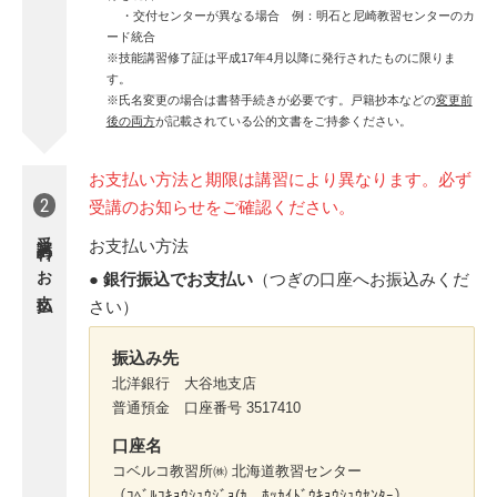
・交付センターが異なる場合 例：明石と尼崎教習センターのカ
ード統合
※技能講習修了証は平成17年4月以降に発行されたものに限りま
す。
※氏名変更の場合は書替手続きが必要です。戸籍抄本などの
変更前
後の両方
が記載されている公的文書をご持参ください。
お支払い方法と期限は講習により異なります。必ず
2
受講のお知らせをご確認ください。
受講料のお支払い
お支払い方法
● 銀行振込でお支払い
（つぎの口座へお振込みくだ
さい）
振込み先
北洋銀行 大谷地支店
普通預金 口座番号 3517410
口座名
コベルコ教習所㈱ 北海道教習センター
（ｺﾍﾞﾙｺｷｮｳｼｭｳｼﾞｮ(ｶ ﾎｯｶｲﾄﾞｳｷｮｳｼｭｳｾﾝﾀｰ）