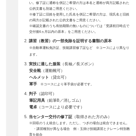
い。修了証に通称を併記ご希望の方は本名と通称が両方記載された
公的文書も別途ご用意ください。
※修了証に旧姓を使用した氏名を併記ご希望の方は、現氏名と旧姓
の両方が記載された公的文書をご用意ください。
※確認文書のうち有効期限の無いものについては「受講初日時点で
交付後6ヵ月以内の原本」をご用意ください。
講習（教習）の一部免除を証明する書類の原本
※自動車運転免許証、技能講習修了証など ※コースにより異なり
ます。
実技に適した服装
（長袖／長ズボン）
安全靴
（運動靴可）
ヘルメット
（貸出可）
軍手
※コースにより革手袋が必要です。
判子
（認印可）
筆記用具
（鉛筆B／消しゴム）
電卓
（コースにより必要です）
当センター交付の修了証
（取得された方のみ）
※回収のうえ統合します。ただし、つぎの場合は統合できません。
・講習種別が異なる場合 例：玉掛け技能講習とクレーン特別教
育を統合