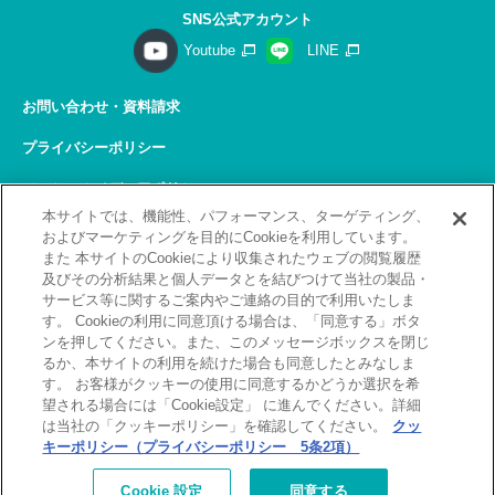
SNS公式アカウント
Youtube
LINE
お問い合わせ・資料請求
プライバシーポリシー
ソーシャルメディアポリシー
本サイトでは、機能性、パフォーマンス、ターゲティング、
サイトの利用について
およびマーケティングを目的にCookieを利用しています。
また 本サイトのCookieにより収集されたウェブの閲覧履歴
サイトマップ
及びその分析結果と個人データとを結びつけて当社の製品・
サービス等に関するご案内やご連絡の目的で利用いたしま
関連リンク
す。 Cookieの利用に同意頂ける場合は、「同意する」ボタ
ンを押してください。また、このメッセージボックスを閉じ
採用情報
るか、本サイトの利用を続けた場合も同意したとみなしま
す。 お客様がクッキーの使用に同意するかどうか選択を希
Copyright(C) 2026 Kobelco Training Services Co,.Ltd.
望される場合には「Cookie設定」 に進んでください。詳細
All rights reserved.
は当社の「クッキーポリシー」を確認してください。
クッ
キーポリシー（プライバシーポリシー 5条2項）
[北九州]
補講が必要なお客様へ
お詫びとお願い
Cookie 設定
同意する