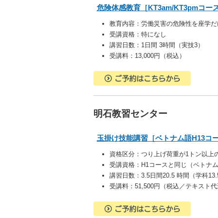
危険体感教育［KT3am/KT3pmコー
教育内容：
労働災害の危険性を座学だ
受講資格：特になし
講習日数：1日間 3時間（実技3）
受講料：13,000円（税込）
明石教習センター
玉掛け技能講習［ベトナム語H13コ
資格区分：
つり上げ荷重が1トン以上
受講資格：
H1コースと同じ（ベトナ
講習日数：3.5日間20.5 時間（学科13
受講料：51,500円（税込／テキスト