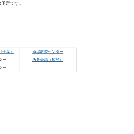
の予定です。
（千葉）
新潟教習センター
ター
西条会場（広島）
ター