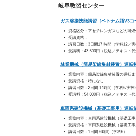
岐阜教習センター
ガス溶接技能講習［ベトナム語V3コ
資格区分：
アセチレンガスなどの可燃
受講資格：
講習日数：3日間17 時間（学科12／実
受講料：43,500円（税込／テキスト
林業機械（簡易架線集材装置）運転特
業務内容：
簡易架線集材装置の運転ま
受講資格：特になし
講習日数：2日間 14時間（学科6/実技
受講料：54,000円（税込／テキスト
車両系建設機械（基礎工事用）運転業
業務内容：
車両系建設機械（基礎工事
受講資格：
車両系建設機械（基礎工事
講習日数：1日間 6時間（学科6）