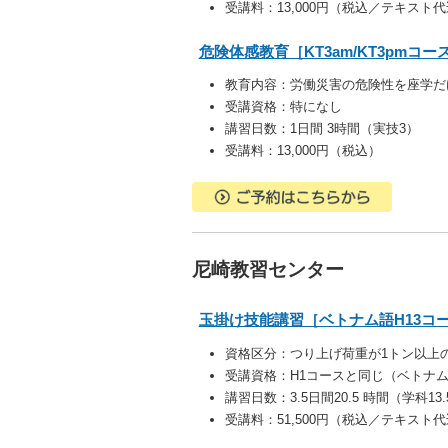
受講料：13,000円（税込／テキスト
危険体感教育［KT3am/KT3pmコー
教育内容：
労働災害の危険性を座学だ
受講資格：特になし
講習日数：1日間 3時間（実技3）
受講料：13,000円（税込）
尼崎教習センター
玉掛け技能講習［ベトナム語H13コ
資格区分：
つり上げ荷重が1トン以上
受講資格：
H1コースと同じ（ベトナ
講習日数：3.5日間20.5 時間（学科13
受講料：51,500円（税込／テキスト