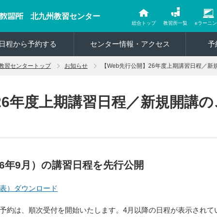
北九州教習センター
総合トップ
教習所一覧
eラーニ
日程から予約する
センター情報・アクセス
予
教習センタートップ
お知らせ
【Web先行公開】26年度上期講習日程／新
26年度上期講習日程／新規開講の
26年9月）の講習日程を先行公開
表）ダウンロード
予約は、順次受付を開始いたします。4月以降の日程が表示されて