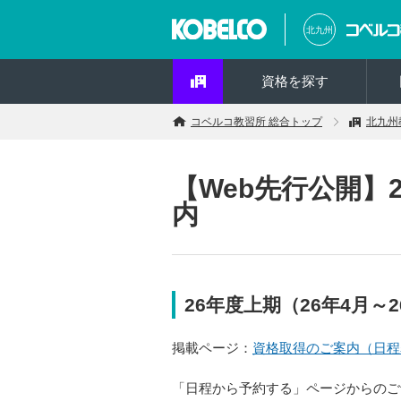
北九州
資格を探す
コベルコ教習所 総合トップ
北九州
【Web先行公開】
内
26年度上期（26年4月～
掲載ページ：
資格取得のご案内（日程
「日程から予約する」ページからのご