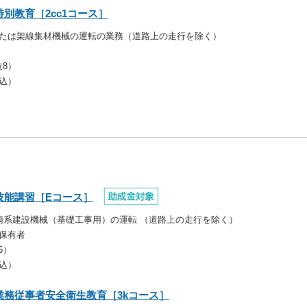
別教育［2cc1コース］
たは架線集材機械の運転の業務（道路上の走行を除く）
技8）
代込）
技能講習［Eコース］
両系建設機械（基礎工事用）の運転 （道路上の走行を除く）
保有者
5）
代込）
務従事者安全衛生教育［3kコース］