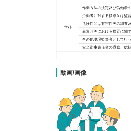
作業方法の決定及び労働者
労働者に対する指導又は監
危険性又は有害性等の調査
学科
異常時等における措置に関
その他現場監督者として行
安全衛生責任者の職務、総
動画/画像