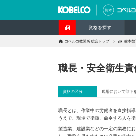
熊本
資格を探す
コベルコ教習所 総合トップ
熊本教
職長・安全衛生責
資格の区分
現場において部下
職長とは、作業中の労働者を直接指導
うえで、現場で指揮、命令する人を指
製造業、建設業などの一定の業務にお