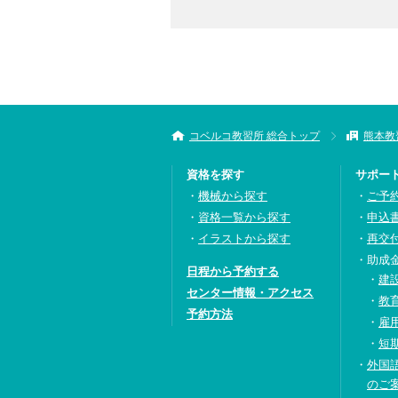
コベルコ教習所 総合トップ
熊本教
資格を探す
サポー
機械から探す
ご予
資格一覧から探す
申込
イラストから探す
再交
助成
日程から予約する
建
センター情報・アクセス
教
予約方法
雇
短
外国
のご