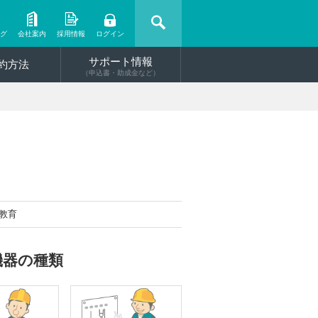
ング
会社案内
採用情報
ログイン
サポート情報
約方法
（申込書・助成金など）
教育
機器の種類