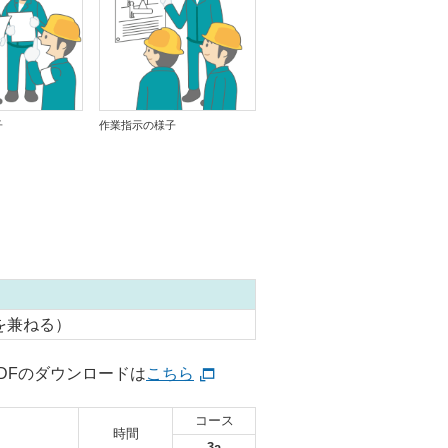
子
作業指示の様子
を兼ねる）
DFのダウンロードは
こちら
コース
時間
3a