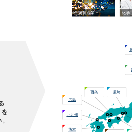
金属製造業
化学
西条
尼崎
広島
る
」を
北九州
い。
熊本