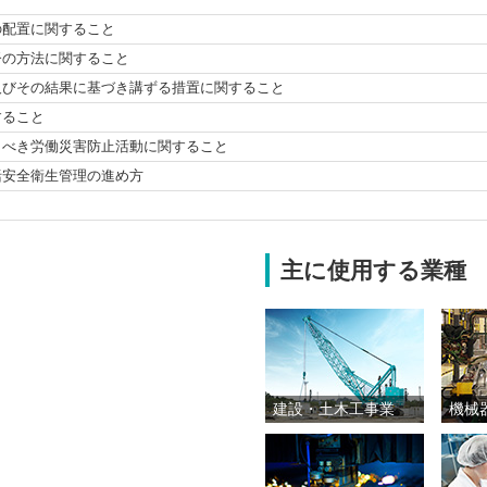
の配置に関すること
督の方法に関する
こと
及びその結果に
基づき講ずる措置に関すること
すること
うべき労働災害防止
活動に関すること
括安全衛生管理の
進め方
主に使用する業種
建設・土木工事業
機械