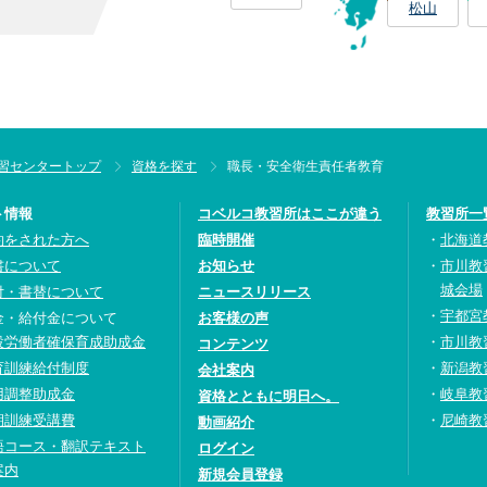
松山
習センタートップ
資格を探す
職長・安全衛生責任者教育
ト情報
コベルコ教習所はここが違う
教習所一
約をされた方へ
臨時開催
北海道
書について
お知らせ
市川教
城会場
付・書替について
ニュースリリース
宇都宮
金・給付金について
お客様の声
設労働者確保育成助成金
市川教
コンテンツ
育訓練給付制度
新潟教
会社案内
用調整助成金
岐阜教
資格とともに明日へ。
期訓練受講費
尼崎教
動画紹介
語コース・翻訳テキスト
ログイン
案内
新規会員登録