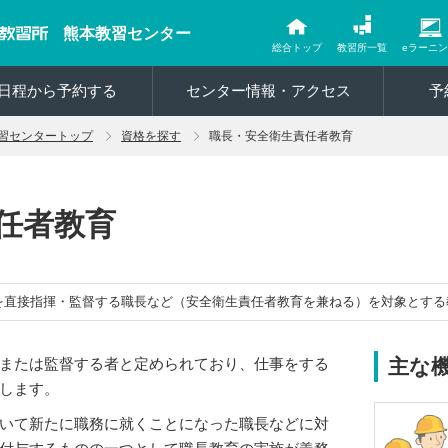
熊本教習センター
総合トップ
教習所一覧
eラーニ
日程から予約する
センター情報・アクセス
予
習センタートップ
資格を探す
職長・安全衛生責任者教育
任者教育
を直接指揮・監督する職長など（安全衛生責任者教育を兼ねる）を対象とする
または監督する者と定められており、仕事をする
主な
します。
いて新たに職務に就くことになった職長などに対