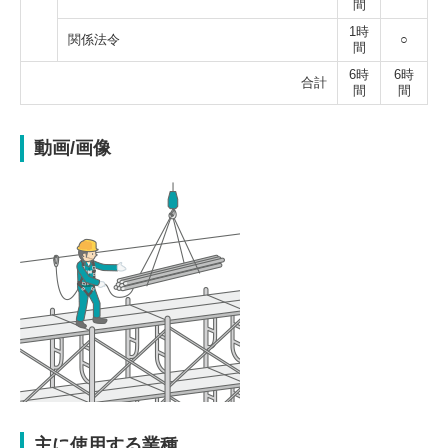
間
1時
関係法令
○
間
6時
6時
合計
間
間
動画/画像
主に使用する業種