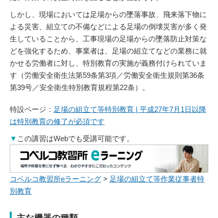
しかし、現場においては足場からの墜落事故、飛来落下物に
よる災害、組立ての不備などによる足場の倒壊災害が多く発
生していることから、工事現場の足場からの墜落防止対策な
どを強化するため、事業者は、足場の組立てなどの業務に就
かせる労働者に対し、特別教育の実施が義務付けられていま
す（労働安全衛生法第59条第3項／労働安全衛生規則第36条
第39号／安全衛生特別教育規程第22条）。
特設ページ：
足場の組立て等特別教育 | 平成27年7月1日以降
は特別教育の修了が必須です
▼
この講習はWebでも受講可能です。
コベルコ教習所eラーニング
>
足場の組立て等作業従事者特
別教育
主な機器の種類