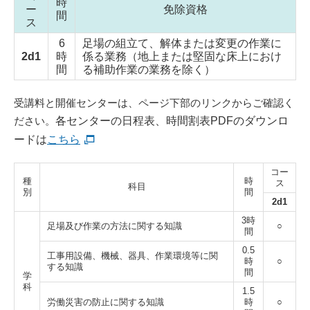
時
ー
免除資格
間
ス
6
足場の組立て、解体または変更の作業に
2d1
時
係る業務（地上または堅固な床上におけ
間
る補助作業の業務を除く）
受講料と開催センターは、ページ下部のリンクからご確認く
ださい。
各センターの日程表、時間割表PDFのダウンロ
ードは
こちら
コー
種
時
ス
科目
別
間
2d1
3時
足場及び作業の方法に関する知識
○
間
0.5
工事用設備、機械、器具、作業環境等
に関
時
○
する知識
間
学
科
1.5
労働災害の防止に関する知識
時
○