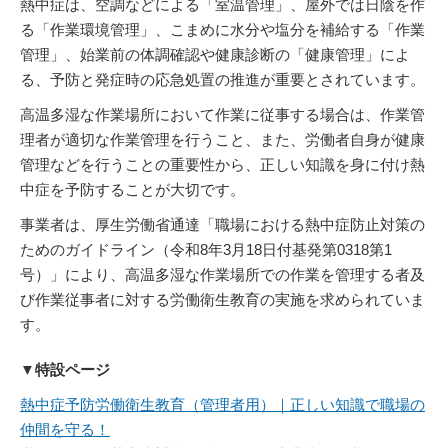
熱中症は、空調などによる「室温管理」、屋外では日陰を作
る「作業環境管理」、こまめに水分や塩分を補給する「作業
管理」、始業前の体調確認や健康診断の「健康管理」によ
る、予防と発症時の応急処置の推進が重要とされています。
高温多湿な作業場所において作業に従事する場合は、作業管
理者が適切な作業管理を行うこと、また、労働者自身が健康
管理などを行うことの重要性から、正しい知識を身に付け熱
中症を予防することが大切です。
事業者は、厚生労働省通達「職場における熱中症防止対策の
ためのガイドライン（令和8年3月18日付基発第0318第1
号）」により、高温多湿な作業場所での作業を管理する者及
び作業従事者に対する労働衛生教育の実施を求められていま
す。
▼特設ページ
熱中症予防労働衛生教育（管理者用）｜正しい知識で職場の
仲間を守る！