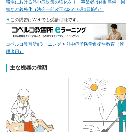
職場における熱中症対策の強化を！｜事業者は体制整備・周
知など義務化（法令一部改正2025年6月1日施行）
▼
この講習はWebでも受講可能です。
コベルコ教習所eラーニング
>
熱中症予防労働衛生教育（管
理者用）
主な機器の種類
Previou
Next
s