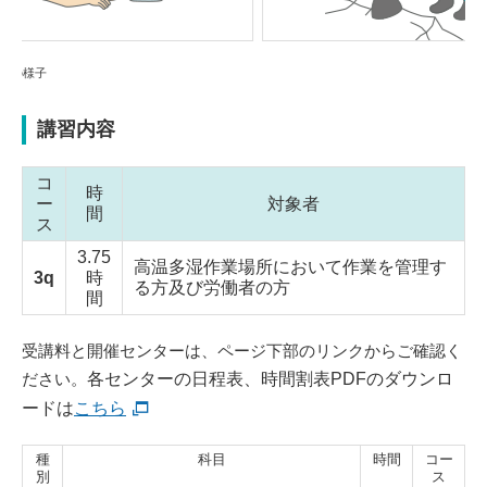
症状や
講習内容
コ
時
ー
対象者
間
ス
3.75
高温多湿作業場所において作業を管理す
3q
時
る方及び労働者の方
間
受講料と開催センターは、ページ下部のリンクからご確認く
ださい。
各センターの日程表、時間割表PDFのダウンロ
ードは
こちら
種
科目
時間
コー
別
ス