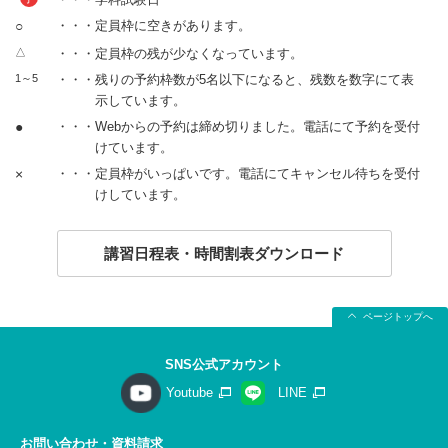
○
・・・定員枠に空きがあります。
△
・・・定員枠の残が少なくなっています。
1～5
・・・残りの予約枠数が5名以下になると、残数を数字にて表
示しています。
●
・・・Webからの予約は締め切りました。電話にて予約を受付
けています。
×
・・・定員枠がいっぱいです。電話にてキャンセル待ちを受付
けしています。
講習日程表・時間割表ダウンロード
ページトップへ
SNS公式アカウント
Youtube
LINE
お問い合わせ・資料請求