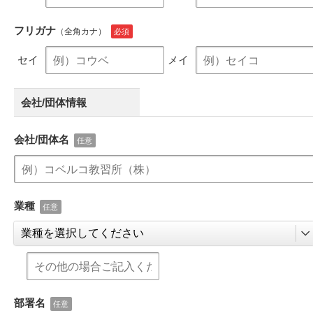
フリガナ
（全角カナ）
セイ
メイ
会社/団体情報
会社/団体名
業種
部署名