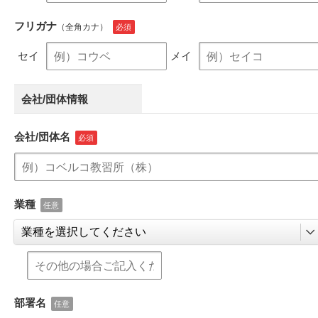
フリガナ
（全角カナ）
セイ
メイ
会社/団体情報
会社/団体名
業種
部署名