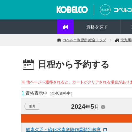
北九州
資格を探す
コベルコ教習所 総合トップ
北九州
日程から予約する
※ 他ページへ遷移されると、カートがクリアされる場合があり
1
資格表示中
（全40資格中）
2024
5
年
月
前月
酸素欠乏・硫化水素危険作業特別教育