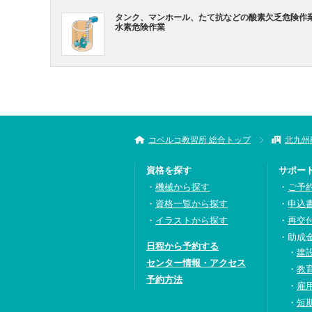
タンク、マンホール、たて抗などの酸素欠乏危険作
水素危険作業
コベルコ教習所 総合トップ
北九州
資格を探す
サポー
機械から探す
ご予
資格一覧から探す
申込
イラストから探す
再交
助成
日程から予約する
建
センター情報・アクセス
教
予約方法
雇
短