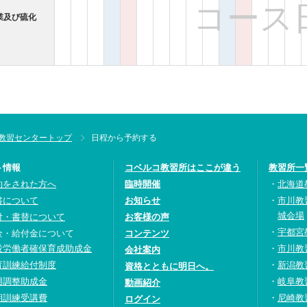
コース
業及び硫化
教習センタートップ
日程から予約する
ト情報
コベルコ教習所はここが違う
教習所一
約をされた方へ
臨時開催
北海道
書について
お知らせ
市川教
城会場
付・書替について
お客様の声
宇都宮
金・給付金について
コンテンツ
設労働者確保育成助成金
市川教
会社案内
育訓練給付制度
新潟教
資格とともに明日へ。
用調整助成金
岐阜教
動画紹介
期訓練受講費
尼崎教
ログイン