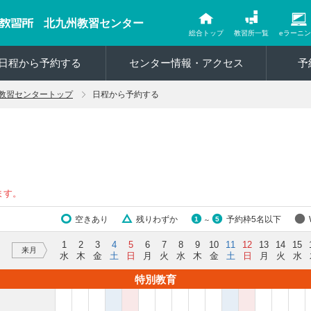
北九州教習センター
総合トップ
教習所一覧
eラーニ
日程から予約する
センター情報・アクセス
予
教習センタートップ
日程から予約する
ます。
空きあり
残りわずか
予約枠5名以下
1
5
～
1
2
3
4
5
6
7
8
9
10
11
12
13
14
15
来月
水
木
金
土
日
月
火
水
木
金
土
日
月
火
水
特別教育