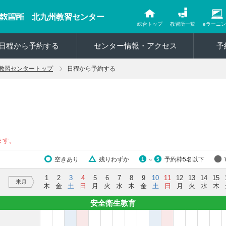
北九州教習センター
総合トップ
教習所一覧
eラーニ
日程から予約する
センター情報・アクセス
予
教習センタートップ
日程から予約する
ます。
空きあり
残りわずか
予約枠5名以下
1
5
～
1
2
3
4
5
6
7
8
9
10
11
12
13
14
15
来月
木
金
土
日
月
火
水
木
金
土
日
月
火
水
木
安全衛生教育