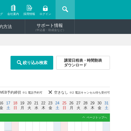
ング
会社案内
採用情報
ログイン
サポート情報
約方法
（申込書・助成金など）
講習日程表・時間割表
絞り込み検索
ダウンロード
WEB予約締切
空きなし
※1 電話予約可
※2 電話キャンセル待ち受付可
16
17
18
19
20
21
22
23
24
25
26
27
28
29
30
31
金
土
日
月
火
水
木
金
土
日
月
火
水
木
金
土
ページトップへ