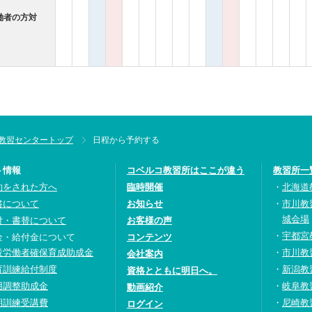
働者の方対
教習センタートップ
日程から予約する
ト情報
コベルコ教習所はここが違う
教習所一
約をされた方へ
臨時開催
北海道
書について
お知らせ
市川教
城会場
付・書替について
お客様の声
宇都宮
金・給付金について
コンテンツ
設労働者確保育成助成金
市川教
会社案内
育訓練給付制度
新潟教
資格とともに明日へ。
用調整助成金
岐阜教
動画紹介
期訓練受講費
尼崎教
ログイン