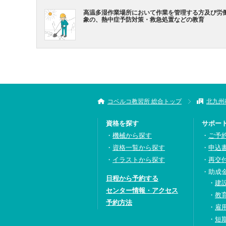
高温多湿作業場所において作業を管理する方及び労
象の、熱中症予防対策・救急処置などの教育
コベルコ教習所 総合トップ
北九州
資格を探す
サポー
機械から探す
ご予
資格一覧から探す
申込
イラストから探す
再交
助成
日程から予約する
建
センター情報・アクセス
教
予約方法
雇
短