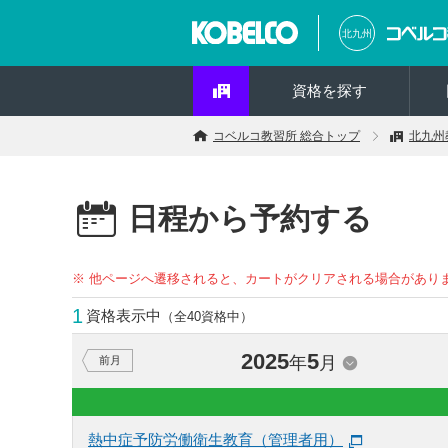
北九州
資格を探す
コベルコ教習所 総合トップ
北九州
日程から予約する
※ 他ページへ遷移されると、カートがクリアされる場合があり
1
資格表示中
（全40資格中）
2025
5
年
月
前月
熱中症予防労働衛生教育（管理者用）