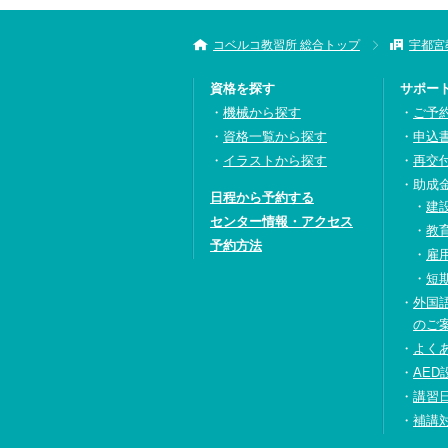
コベルコ教習所 総合トップ
宇都宮
資格を探す
サポー
機械から探す
ご予
資格一覧から探す
申込
イラストから探す
再交
助成
日程から予約する
建
センター情報・アクセス
教
予約方法
雇
短
外国
のご
よく
AED
講習
補講