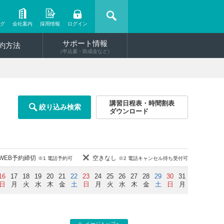
ング
会社案内
採用情報
ログイン
サポート情報
約方法
（申込書・助成金など）
講習日程表・時間割表
絞り込み検索
ダウンロード
WEB予約締切
空きなし
※1 電話予約可
※2 電話キャンセル待ち受付可
16
17
18
19
20
21
22
23
24
25
26
27
28
29
30
31
日
月
火
水
木
金
土
日
月
火
水
木
金
土
日
月
ページトップへ