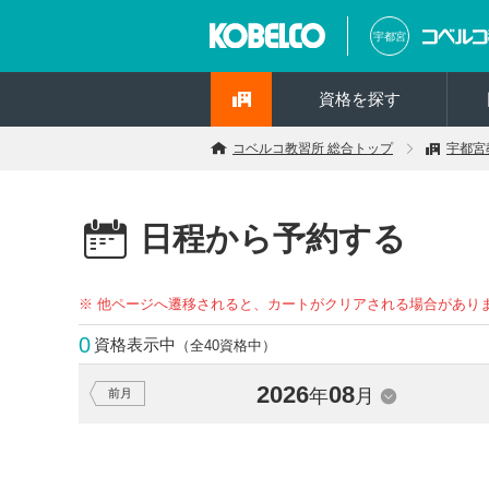
宇都宮
資格を探す
コベルコ教習所 総合トップ
宇都宮
日程から予約する
※ 他ページへ遷移されると、カートがクリアされる場合があり
0
資格表示中
（全40資格中）
2026
08
年
月
前月