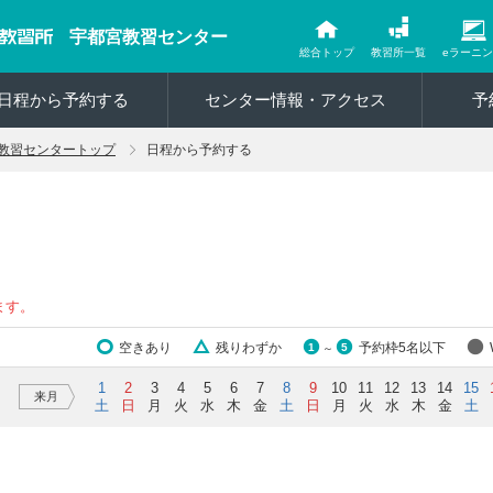
宇都宮教習センター
総合トップ
教習所一覧
eラーニ
日程から予約する
センター情報・アクセス
予
教習センタートップ
日程から予約する
ます。
空きあり
残りわずか
予約枠5名以下
1
5
～
1
2
3
4
5
6
7
8
9
10
11
12
13
14
15
来月
土
日
月
火
水
木
金
土
日
月
火
水
木
金
土