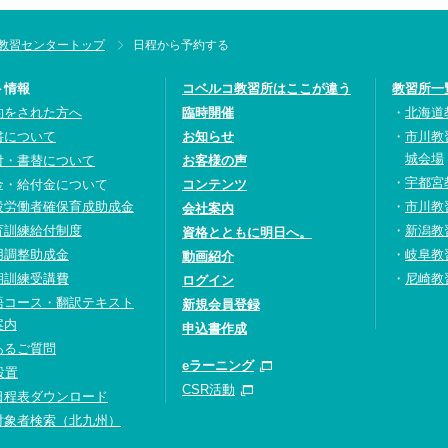
教習センタートップ
日程から予約する
ト情報
コベルコ教習所はここが違う
教習所一
約をされた方へ
臨時開催
北海道
書について
お知らせ
市川教
城会場
付・書替について
お客様の声
宇都宮
金・給付金について
コンテンツ
設労働者確保育成助成金
市川教
会社案内
育訓練給付制度
新潟教
資格とともに明日へ。
用調整助成金
岐阜教
動画紹介
期訓練受講費
尼崎教
ログイン
語コース・翻訳テキスト
新規会員登録
案内
申込書作成
あるご質問
eラーニング
設置
CSR活動
日程表ダウンロード
対象者検索（北九州）