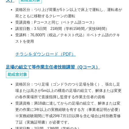
ス
）
資格区分：つり上げ荷重が5トン以上で床上で運転し、運転者が
荷とともに移動するクレーンの運転
受講資格：Pコースと同じ（ベトナム語コース）
講習日数：3.5日間 21時間（学科15時間／実技6時間）
受講料：76,800円（税込／テキスト代込）※ベトナム語のテキ
ストを使用
チラシをダウンロード（PDF）
足場の組立て等作業主任者技能講習（Qコース
）
資格区分：つり足場（ゴンドラのつり足場を除く）、張出し足
場または高さが5m以上の構造の足場の組立て、解体または変更
の各作業場所で直接指揮し監督する作業主任者の資格
受講資格：満18歳に達してからの足場の組立て、解体または変
更の作業に3年以上の実務経験を有する方（事業者証明が必要）
※実務経験期間に平成29年7月1日以降を含む場合は特別教育修
了証（実施証明書）が必要です。
講習日数：2日間 13時間（学科のみ）