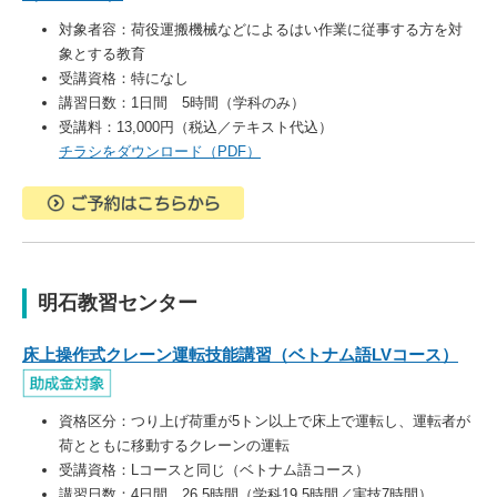
対象者容：荷役運搬機械などによるはい作業に従事する方を対
象とする教育
受講資格：特になし
講習日数：1日間 5時間（学科のみ）
受講料：13,000円（税込／テキスト代込）
チラシをダウンロード（PDF）
明石教習センター
床上操作式クレーン運転技能講習（ベトナム語LVコース
）
資格区分：つり上げ荷重が5トン以上で床上で運転し、運転者が
荷とともに移動するクレーンの運転
受講資格：Lコースと同じ（ベトナム語コース）
講習日数：4日間 26.5時間（学科19.5時間／実技7時間）