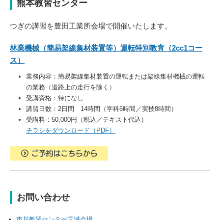
熊本教習センター
つぎの講習を豊田工業所会場で
開催いたします。
林業機械（簡易架線集材装置等）運転特別教育（2cc1コー
ス）
業務内容：簡易架線集材装置の運転または架線集材機械の運転
の業務（道路上の走行を除く）
受講資格：特になし
講習日数：2日間 14時間（学科6時間／実技8時間）
受講料：50,000円（税込／テキスト代込）
チラシをダウンロード（PDF）
お問い合わせ
市川教習センター宮城会場