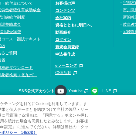
宇都宮
金・給付金について
お客様の声
設労働者確保育成助成金
市川教
コンテンツ
育訓練給付制度
新潟教
会社案内
用調整助成金
岐阜教
資格とともに明日へ。
期訓練受講費
尼崎教
動画紹介
語コース・翻訳テキスト
ログイン
案内
新規会員登録
あるご質問
申込書作成
設置
eラーニング
日程表ダウンロード
CSR活動
対象者検索（北九州）
SNS公式アカウント
Youtube
LINE
ティングを目的にCookieを利用しています。ま
請求
プライバシーポリシー
ソーシャルメディアポリシー
サ
析結果と個人データとを結びつけて当社の製品・サー
サイトマップ
関連リンク
採用情報
利用に同意頂ける場合は、「同意する」ボタンを押し
用を続けた場合も同意したとみなします。 お客様
Copyright(C) 2026 Kobelco Training Services Co,.Ltd.
All rights reserved.
ie設定」 に進んでください。詳細は当社の「クッ
ポリシー 5条2項）