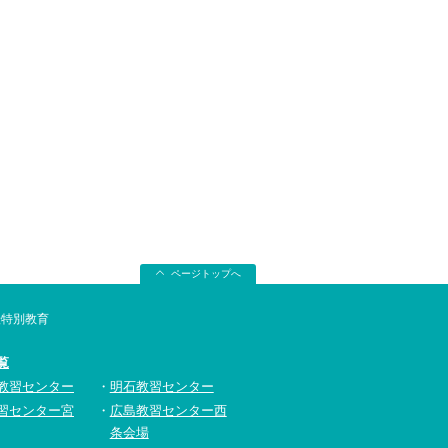
ページトップへ
転特別教育
覧
教習センター
明石教習センター
習センター宮
広島教習センター西
条会場