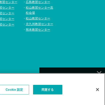
教習センター
広島教習センター
習センター
松山教習センター高
松会場
習センター
松山教習センター
習センター
北九州教習センター
習センター
熊本教習センター
[北九州]
イトの利用について
補講が必要なお客様へ
Cookie 設定
同意する
お詫びとお願い
（補講対象者検索）