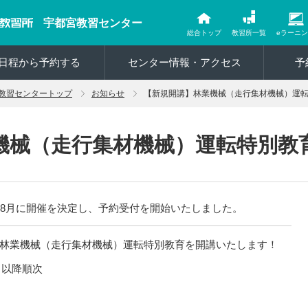
宇都宮教習センター
総合トップ
教習所一覧
eラーニ
日程から予約する
センター情報・アクセス
予
教習センタートップ
お知らせ
【新規開講】林業機械（走行集材機械）運
機械（走行集材機械）運転特別教
は8月に開催を決定し、予約受付を開始いたしました。
林業機械（走行集材機械）運転特別教育を開講いたします！
）以降順次