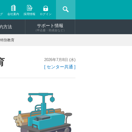
ング
会社案内
採用情報
ログイン
サポート情報
約方法
（申込書・助成金など）
転特別教育
育
2026年7月8日 (水)
[ センター共通 ]