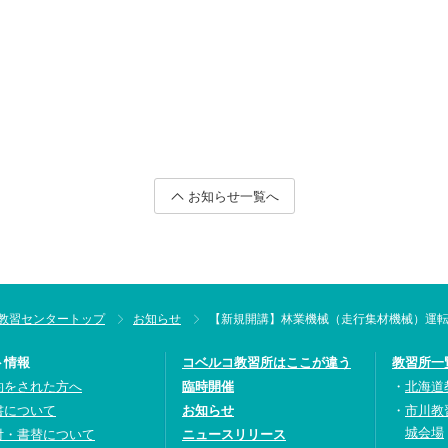
お知らせ一覧へ
教習センタートップ
お知らせ
【新規開講】林業機械（走行集材機械）運
ト情報
コベルコ教習所はここが違う
教習所一
約をされた方へ
臨時開催
北海道
書について
お知らせ
市川教
城会場
付・書替について
ニュースリリース