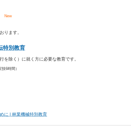
日
1日
New
日
ております。
転特別教育
行を除く）に就く方に必要な教育です。
実技6時間）
に | 林業機械特別教育