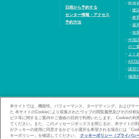
助成
日程から予約する
建
センター情報・アクセス
教
予約方法
雇
短
外国
のご
よく
AED
講習
補講
本サイトでは、機能性、パフォーマンス、ターゲティング、およびマーケ
お問い合わせ・資料
た 本サイトのCookieにより収集されたウェブの閲覧履歴及びその分
ビス等に関するご案内やご連絡の目的で利用いたします。 Cookieの
てください。また、このメッセージボックスを閉じるか、本サイトの利
がクッキーの使用に同意するかどうか選択を希望される場合には「Cook
キーポリシー」を確認してください。
クッキーポリシー（プライバシー