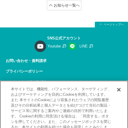
お知らせ一覧へ
ページトップへ
SNS公式アカウント
Youtube
LINE
お問い合わせ・資料請求
プライバシーポリシー
ソーシャルメディアポリシー
本サイトでは、機能性、パフォーマンス、ターゲティング、
サイトの利用について
およびマーケティングを目的にCookieを利用しています。
また 本サイトのCookieにより収集されたウェブの閲覧履歴
サイトマップ
及びその分析結果と個人データとを結びつけて当社の製品・
サービス等に関するご案内やご連絡の目的で利用いたしま
関連リンク
す。 Cookieの利用に同意頂ける場合は、「同意する」ボタ
ンを押してください。また、このメッセージボックスを閉じ
採用情報
るか、本サイトの利用を続けた場合も同意したとみなしま