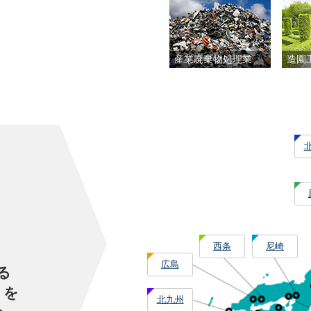
産業廃棄物処理業
造園
西条
尼崎
広島
る
」を
北九州