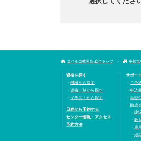
選択してくださ
コベルコ教習所 総合トップ
宇都宮
資格を探す
サポー
機械から探す
ご予
資格一覧から探す
申込
イラストから探す
再交
助成
日程から予約する
建
センター情報・アクセス
教
予約方法
雇
短