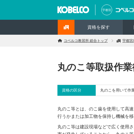
宇都宮
資格を探す
コベルコ教習所 総合トップ
宇都宮
丸のこ等取扱作業
資格の区分
丸のこを用いて作
丸のこ等とは、のこ歯を使用して高速
行うかまたは加工物を保持し機械を移
丸のこ等は建設現場などで広く使用さ