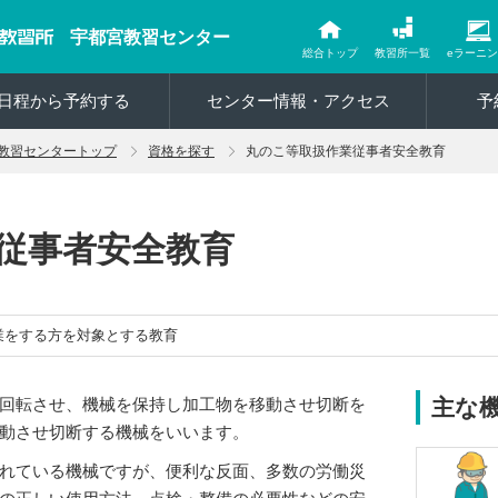
宇都宮教習センター
総合トップ
教習所一覧
eラーニ
日程から予約する
センター情報・アクセス
予
教習センタートップ
資格を探す
丸のこ等取扱作業従事者安全教育
従事者安全教育
業をする方を対象とする教育
回転させ、機械を保持し加工物を移動させ切断を
主な
動させ切断する機械をいいます。
れている機械ですが、便利な反面、多数の労働災