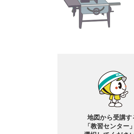
地図から
受講す
「教習センター