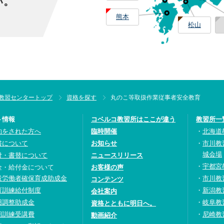
い。
熊本
松山
教習センタートップ
資格を探す
丸のこ等取扱作業従事者安全教育
ト情報
コベルコ教習所はここが違う
教習所一
約をされた方へ
臨時開催
北海道
書について
お知らせ
市川教
城会場
付・書替について
ニュースリリース
宇都宮
金・給付金について
お客様の声
設労働者確保育成助成金
市川教
コンテンツ
育訓練給付制度
新潟教
会社案内
用調整助成金
岐阜教
資格とともに明日へ。
期訓練受講費
尼崎教
動画紹介