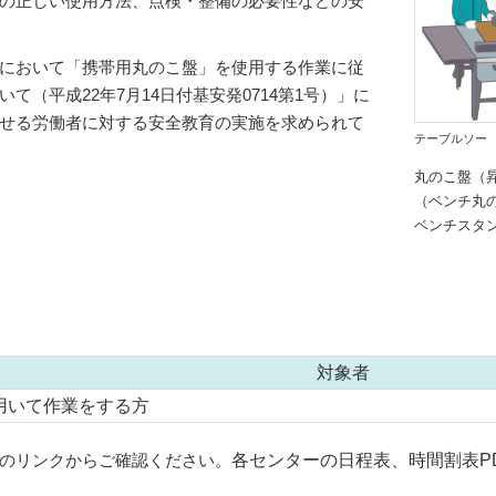
の正しい使用方法、点検・整備の必要性などの安
において「携帯用丸のこ盤」を使用する作業に従
（平成22年7月14日付基安発0714第1号）」に
せる労働者に対する安全教育の実施を求められて
テーブルソー
丸のこ盤（
（ベンチ丸
ベンチスタ
対象者
用いて作業をする方
のリンクからご確認ください。
各センターの日程表、時間割表P