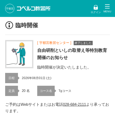
宇都宮
ログイン
臨時開催
[ 宇都宮教習センター ]
終了しました
自由研削といしの取替え等特別教育
開催のお知らせ
臨時開催が決定いたしました。
日程
2026年08月01日 (土)
20 名
定員
コース名
Tgコース
ご予約はWebサイトまたはお電話
028-684-2111
より承ってお
ります。