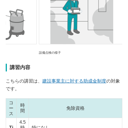
Previou
Next
s
設備点検の様子
粉じん掃除
講習内容
こちらの講習は、
建設事業主に対する助成金制度
の対象
です。
コ
時
ー
免除資格
間
ス
4.5
Ti
時
特になし