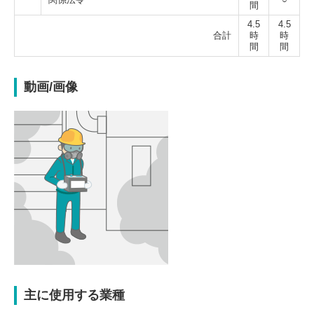
間
4.5
4.5
合計
時
時
間
間
動画/画像
主に使用する業種