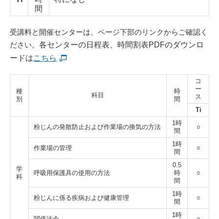
間
受講料と開催センターは、ページ下部のリンクからご確認く
ださい。
各センターの日程表、時間割表PDFのダウンロ
ードは
こちら
コ
ー
種
時
科目
ス
別
間
Ti
1時
粉じんの発散防止および作業場の換気の方法
○
間
1時
作業場の管理
○
間
0.5
学
呼吸用保護具の使用の方法
時
○
科
間
1時
粉じんに係る疾病および健康管理
○
間
1時
関係法令
○