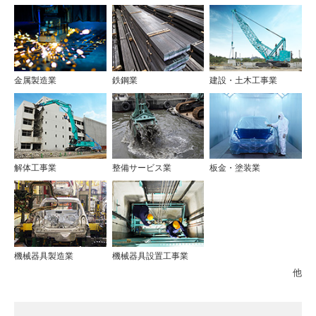
金属製造業
鉄鋼業
建設・土木工事業
解体工事業
整備サービス業
板金・塗装業
機械器具製造業
機械器具設置工事業
他