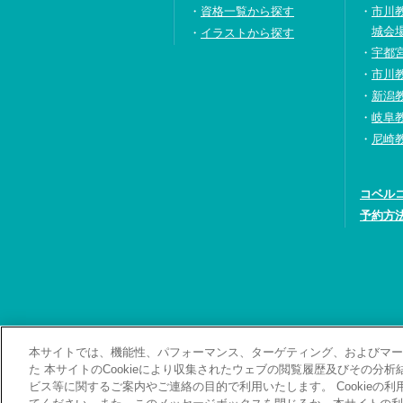
資格一覧から探す
市川
城会
イラストから探す
宇都
市川
新潟
岐阜
尼崎
コベル
予約方
本サイトでは、機能性、パフォーマンス、ターゲティング、およびマーケ
お問い合わせ・資料
た 本サイトのCookieにより収集されたウェブの閲覧履歴及びその分
ビス等に関するご案内やご連絡の目的で利用いたします。 Cookieの