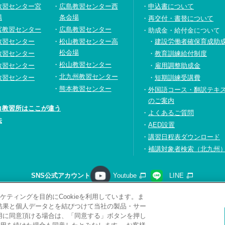
教習センター宮
広島教習センター西
申込書について
場
条会場
再交付・書替について
宮教習センター
広島教習センター
助成金・給付金について
教習センター
松山教習センター高
建設労働者確保育成助
松会場
教習センター
教育訓練給付制度
松山教習センター
教習センター
雇用調整助成金
北九州教習センター
教習センター
短期訓練受講費
熊本教習センター
外国語コース・翻訳テキ
のご案内
コ教習所はここが違う
よくあるご質問
法
AED設置
講習日程表ダウンロード
補講対象者検索（北九州
SNS公式アカウント
Youtube
LINE
ティングを目的にCookieを利用しています。ま
請求
プライバシーポリシー
ソーシャルメディアポリシー
サ
析結果と個人データとを結びつけて当社の製品・サー
サイトマップ
関連リンク
採用情報
利用に同意頂ける場合は、「同意する」ボタンを押し