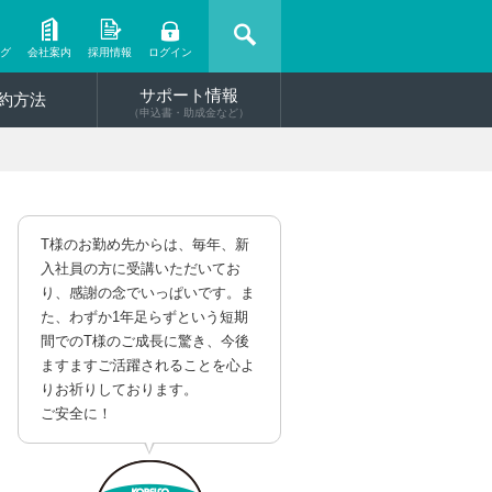
ング
会社案内
採用情報
ログイン
サポート情報
約方法
（申込書・助成金など）
T様のお勤め先からは、毎年、新
入社員の方に受講いただいてお
り、感謝の念でいっぱいです。ま
た、わずか1年足らずという短期
間でのT様のご成長に驚き、今後
ますますご活躍されることを心よ
りお祈りしております。
ご安全に！