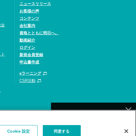
ニュースリリース
お客様の声
コンテンツ
成金
会社案内
資格とともに明日へ。
動画紹介
ログイン
スト
新規会員登録
申込書作成
eラーニング
CSR活動
）
[北九州]
イトの利用について
補講が必要なお客様へ
Cookie 設定
同意する
お詫びとお願い