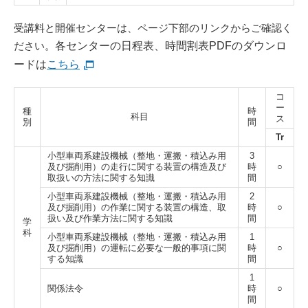
受講料と開催センターは、ページ下部のリンクからご確認く
ださい。
各センターの日程表、時間割表PDFのダウンロ
ードは
こちら
コ
ー
種
時
科目
ス
別
間
Tr
小型車両系建設機械（整地・運搬・積込み用
3
及び掘削用）の走行に関する装置の構造
及び
時
○
取扱いの方法に関する知識
間
小型車両系建設機械（整地・運搬・積込み用
2
及び掘削用）の作業に関する装置の構造、
取
時
○
扱い及び作業方法に関する知識
間
学
科
小型車両系建設機械（整地・運搬・積込み用
1
及び掘削用）の運転に必要な一般的事項に
関
時
○
する知識
間
1
関係法令
時
○
間