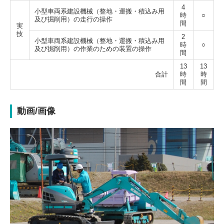
4
小型車両系建設機械（整地・運搬・積込み用
時
○
及び掘削用）の走行の操作
間
実
技
2
小型車両系建設機械（整地・運搬・積込み用
時
○
及び掘削用）の作業のための装置の操作
間
13
13
合計
時
時
間
間
動画/画像