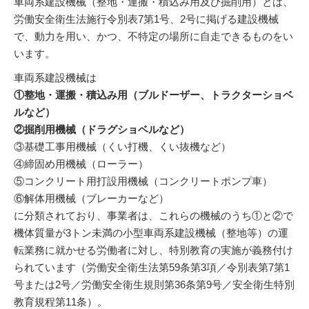
車両系建設機械（整地・運搬・積込み用及び掘削用）とは、
労働安全衛生法施行令別表7第1号、2号に掲げる建設機械
で、動力を用い、かつ、不特定の場所に自走できるものをい
います。
車両系建設機械は
①整地・運搬・積込み用（ブルドーザー、トラクターショベ
ルなど）
②掘削用機械（ドラグショベルなど）
③基礎工事用機械（くい打機、くい抜機など）
④締固め用機械（ローラー）
⑤コンクリート用打設用機械（コンクリートポンプ車）
⑥解体用機械（ブレーカーなど）
に分類されており、事業者は、これらの機械のうち①と②で
機体質量が3トン未満の小型車両系建設機械（整地等）の運
転業務に就かせる労働者に対し、特別教育の実施が義務付け
られています（労働安全衛生法第59条第3項／令別表第7第1
号または2号／労働安全衛生規則第36条第9号／安全衛生特別
教育規程第11条）。