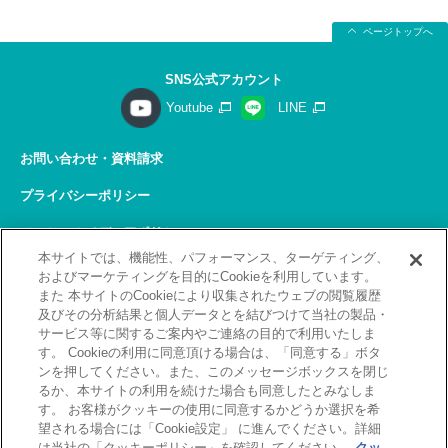
ページトップへ
SNS公式アカウント
Youtube
LINE
お問い合わせ・資料請求
プライバシーポリシー
ソーシャルメディアポリシー
本サイトでは、機能性、パフォーマンス、ターゲティング、
サイトの利用について
およびマーケティングを目的にCookieを利用しています。
また 本サイトのCookieにより収集されたウェブの閲覧履歴
サイトマップ
及びその分析結果と個人データとを結びつけて当社の製品・
サービス等に関するご案内やご連絡の目的で利用いたしま
関連リンク
す。 Cookieの利用に同意頂ける場合は、「同意する」ボタ
ンを押してください。また、このメッセージボックスを閉じ
採用情報
るか、本サイトの利用を続けた場合も同意したとみなしま
す。 お客様がクッキーの使用に同意するかどうか選択を希
Copyright(C) 2026 Kobelco Training Services Co,.Ltd.
望される場合には「Cookie設定」 に進んでください。詳細
All rights reserved.
は当社の「クッキーポリシー」を確認してください。
クッ