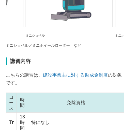
Next
s
ミニショベル
ミニホイール
ミニショベル／ミニホイールローダー など
講習内容
こちらの講習は、
建設事業主に対する助成金制度
の対象
です。
コ
時
ー
免除資格
間
ス
13
Tr
時
特になし
間