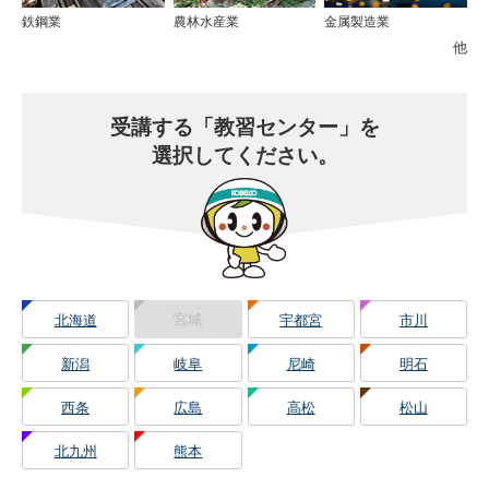
鉄鋼業
農林水産業
金属製造業
他
受講する
「教習センター」を
選択してください。
宮城
北海道
宇都宮
市川
新潟
岐阜
尼崎
明石
西条
広島
高松
松山
北九州
熊本