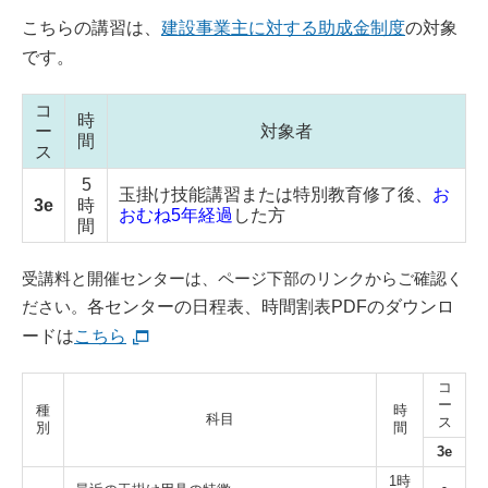
こちらの講習は、
建設事業主に対する助成金制度
の対象
です。
コ
時
ー
対象者
間
ス
5
玉掛け技能講習または特別教育修了後、
お
3e
時
おむね5年経過
した方
間
受講料と開催センターは、ページ下部のリンクからご確認く
ださい。
各センターの日程表、時間割表PDFのダウンロ
ードは
こちら
コ
ー
種
時
科目
ス
別
間
3e
1時