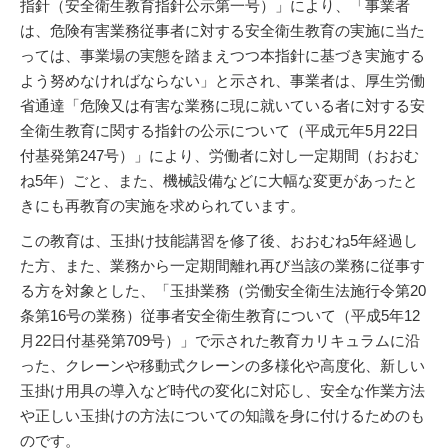
指針（安全衛生教育指針公示第一号）」により、「事業者
は、危険有害業務従事者に対する安全衛生教育の実施に当た
っては、事業場の実態を踏まえつつ本指針に基づき実施する
よう努めなければならない」と示され、事業者は、厚生労働
省通達「危険又は有害な業務に現に就いている者に対する安
全衛生教育に関する指針の公示について（平成元年5月22日
付基発第247号）」により、労働者に対し一定期間（おおむ
ね5年）ごと、また、機械設備などに大幅な変更があったと
きにも再教育の実施を求められています。
この教育は、玉掛け技能講習を修了後、おおむね5年経過し
た方、また、業務から一定期間離れ再び当該の業務に従事す
る方を対象とした、「玉掛業務（労働安全衛生法施行令第20
条第16号の業務）従事者安全衛生教育について（平成5年12
月22日付基発第709号）」で示された教育カリキュラムに沿
った、クレーンや移動式クレーンの多様化や高度化、新しい
玉掛け用具の導入など時代の変化に対応し、安全な作業方法
や正しい玉掛けの方法についての知識を身に付けるためのも
のです。