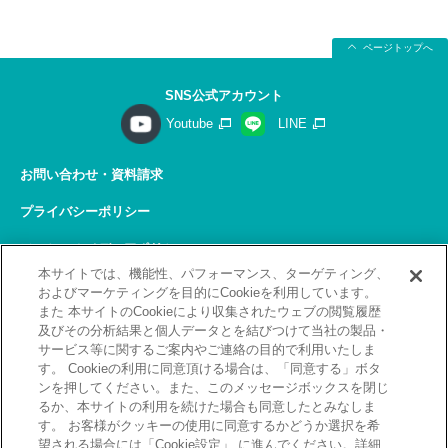
ページトップへ
SNS公式アカウント
Youtube
LINE
お問い合わせ・資料請求
プライバシーポリシー
ソーシャルメディアポリシー
本サイトでは、機能性、パフォーマンス、ターゲティング、
サイトの利用について
およびマーケティングを目的にCookieを利用しています。
また 本サイトのCookieにより収集されたウェブの閲覧履歴
サイトマップ
及びその分析結果と個人データとを結びつけて当社の製品・
サービス等に関するご案内やご連絡の目的で利用いたしま
関連リンク
す。 Cookieの利用に同意頂ける場合は、「同意する」ボタ
ンを押してください。また、このメッセージボックスを閉じ
採用情報
るか、本サイトの利用を続けた場合も同意したとみなしま
す。 お客様がクッキーの使用に同意するかどうか選択を希
Copyright(C) 2026 Kobelco Training Services Co,.Ltd.
望される場合には「Cookie設定」 に進んでください。詳細