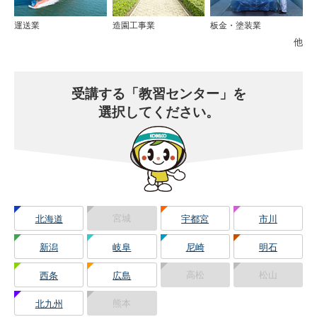
運送業
造園工事業
板金・塗装業
他
受講する
「教習センター」を
選択してください。
宮城
北海道
宇都宮
市川
新潟
岐阜
尼崎
明石
高松
松山
西条
広島
熊本
北九州