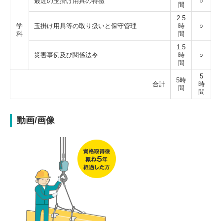
最近の玉掛け用具の特徴
○
間
2.5
学
玉掛け用具等の取り扱いと保守管理
時
○
科
間
1.5
災害事例及び関係法令
時
○
間
5
5時
合計
時
間
間
動画/画像