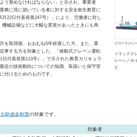
よう努めなければならない」と示され、事業者
業務に現に就いている者に対する安全衛生教育に
月22日付基発第247号）」により、労働者に対し
、機械設備などに大幅な変更があったときにも再
許を取得後、おおむね5年経過した方、また、業
トラッククレーン
クローラクレ
従事する方を対象とした、「移動式クレーン運転
トラックク
1日付基発第113号）」で示された教育カリキュラ
レーン／ホ
最近の技術動向についての知識、取扱いと保守管
ど
に付けるためのものです。
る助成金制度
の対象です。
対象者