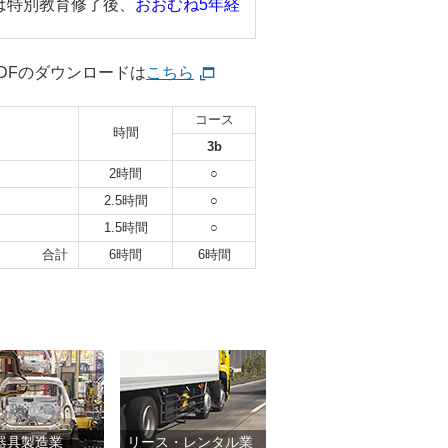
は特別教育修了後、
おおむね5年経
DFのダウンロードは
こちら
コース
時間
3b
2時間
○
2.5時間
○
1.5時間
○
合計
6時間
6時間
器具製造業
リース・レンタル業