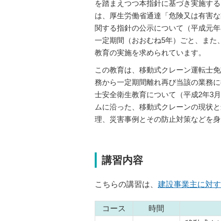
を踏まえつつ本指針に基づき実施する
は、厚生労働省通達「危険又は有害な
関する指針の公示について（平成元年5
一定期間（おおむね5年）ごと、また
教育の実施を求められています。
この教育は、移動式クレーン運転士免
ラフテレーンクレーン
フローチングクレーン
務から一定期間離れ再び当該の業務に
士安全衛生教育について（平成2年3月
ムに沿った、移動式クレーンの現状と
理、災害事例とその防止対策などを身
講習内容
こちらの講習は、
建設事業主に対す
コース
時間