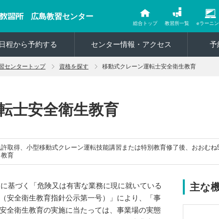
広島教習センター
総合トップ
教習所一覧
eラーニ
日程から予約する
センター情報・アクセス
予
習センタートップ
資格を探す
移動式クレーン運転士安全衛生教育
転士安全衛生教育
免許取得、小型移動式クレーン運転技能講習または特別教育修了後、おおむね
る教育
規定に基づく「危険又は有害な業務に現に就いている
主な
（安全衛生教育指針公示第一号）」により、「事
安全衛生教育の実施に当たっては、事業場の実態