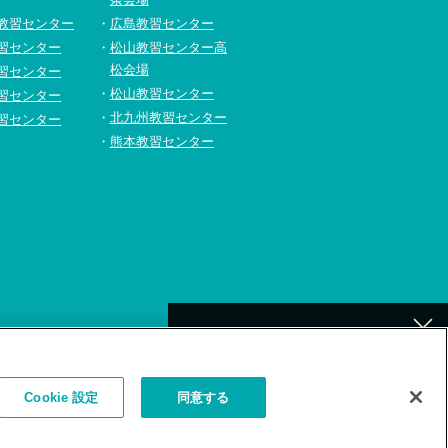
教習センター
広島教習センター
習センター
松山教習センター高
松会場
習センター
松山教習センター
習センター
北九州教習センター
習センター
熊本教習センター
[北九州]
イトの利用について
補講が必要なお客様へ
Cookie 設定
同意する
お詫びとお願い
（補講対象者検索）