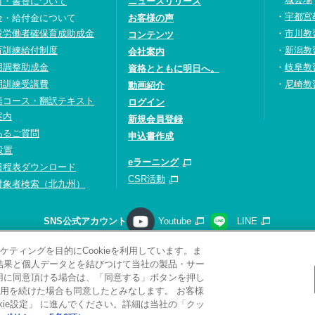
付・書替について
ニュースリリース
宇都宮
金・給付金について
お客様の声
設労働者確保育成助成金
市川教
コンテンツ
育訓練給付制度
新潟教
会社案内
用調整助成金
岐阜教
資格とともに明日へ。
期訓練受講費
尼崎教
動画紹介
語コース・翻訳テキスト
ログイン
案内
新規会員登録
あるご質問
申込書作成
設置
eラーニング
日程表ダウンロード
CSR活動
対象者検索（北九州）
SNS公式アカウント
Youtube
LINE
ティングを目的にCookieを利用しています。ま
請求
プライバシーポリシー
ソーシャルメディアポリシー
サ
析結果と個人データとを結びつけて当社の製品・サー
サイトマップ
関連リンク
採用情報
利用に同意頂ける場合は、「同意する」ボタンを押し
用を続けた場合も同意したとみなします。 お客様
Copyright(C) 2026 Kobelco Training Services Co,.Ltd.
All rights reserved.
ie設定」 に進んでください。詳細は当社の「クッ