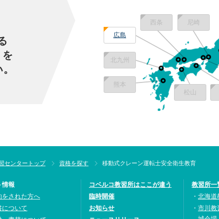
西条
尼崎
広島
る
」を
北九州
い。
熊本
松山
習センタートップ
資格を探す
移動式クレーン運転士安全衛生教育
ト情報
コベルコ教習所はここが違う
教習所一
約をされた方へ
臨時開催
北海道
書について
お知らせ
市川教
城会場