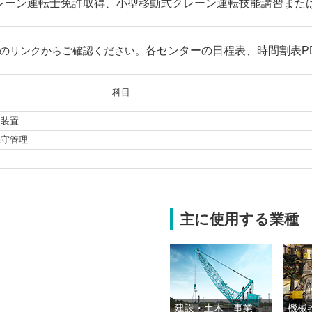
レーン運転士免許取得、小型移動式クレーン運転技能講習また
のリンクからご確認ください。
各センターの日程表、時間割表P
科目
全装置
保守管理
主に使用する業種
建設・土木工事業
機械