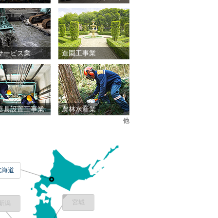
サービス業
造園工事業
器具設置工事業
農林水産業
他
北海道
宮城
新潟