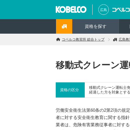
広島
資格を探す
コベルコ教習所 総合トップ
広島教
移動式クレーン運
移動式クレーン運転士
資格の区分
経過した方を対象とす
労働安全衛生法第60条の2第2項の
者に対する安全衛生教育に関する指針
業者は、危険有害業務従事者に対する