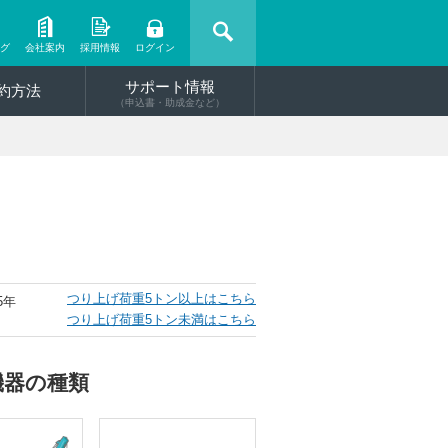
ング
会社案内
採用情報
ログイン
サポート情報
約方法
（申込書・助成金など）
つり上げ荷重5トン以上はこちら
5年
つり上げ荷重5トン未満はこちら
機器の種類