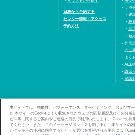
イラストから探す
再交
助成
日程から予約する
建
センター情報・アクセス
教
予約方法
雇
短
外国
のご
よく
AED
講習
補講
本サイトでは、機能性、パフォーマンス、ターゲティング、およびマーケ
お問い合わせ・資料
た 本サイトのCookieにより収集されたウェブの閲覧履歴及びその分
ビス等に関するご案内やご連絡の目的で利用いたします。 Cookieの
てください。また、このメッセージボックスを閉じるか、本サイトの利
がクッキーの使用に同意するかどうか選択を希望される場合には「Cook