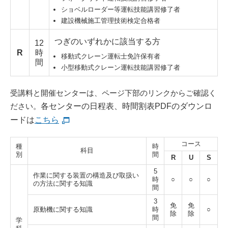
ショベルローダー等運転技能講習修了者
建設機械施工管理技術検定合格者
つぎのいずれかに該当する方
12
R
時
移動式クレーン運転士免許保有者
間
小型移動式クレーン運転技能講習修了者
受講料と開催センターは、ページ下部のリンクからご確認く
ださい。
各センターの日程表、時間割表PDFのダウンロ
ードは
こちら
コース
種
時
科目
別
間
R
U
S
5
作業に関する装置の構造及び取扱い
時
○
○
○
の方法に関する知識
間
3
免
免
原動機に関する知識
時
○
除
除
間
学