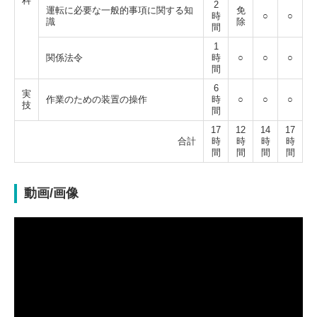
科
2
運転に必要な一般的事項に関する知
免
時
○
○
識
除
間
1
関係法令
時
○
○
○
間
6
実
作業のための装置の操作
時
○
○
○
技
間
17
12
14
17
合計
時
時
時
時
間
間
間
間
動画/画像