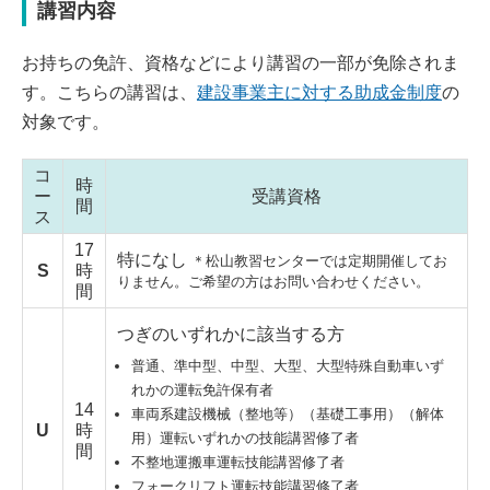
講習内容
お持ちの免許、資格などにより講習の一部が免除されま
す。こちらの講習は、
建設事業主に対する助成金制度
の
対象です。
コ
時
ー
受講資格
間
ス
17
特になし
＊松山教習センターでは定期開催してお
S
時
りません。ご希望の方はお問い合わせください。
間
つぎのいずれかに該当する方
普通、準中型、中型、大型、大型特殊自動車いず
れかの運転免許保有者
14
車両系建設機械（整地等）（基礎工事用）（解体
U
時
用）運転いずれかの技能講習修了者
間
不整地運搬車運転技能講習修了者
フォークリフト運転技能講習修了者