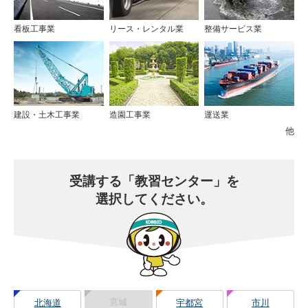
看板工事業
リース・レンタル業
整備サービス業
建設・土木工事業
造園工事業
運送業
他
受講する
「教習センター」を
選択してください。
宮城
北海道
宇都宮
市川