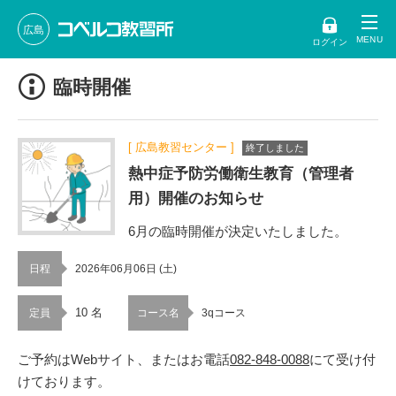
広島
ログイン
臨時開催
[ 広島教習センター ]
終了しました
熱中症予防労働衛生教育（管理者
用）開催のお知らせ
6月の臨時開催が決定いたしました。
日程
2026年06月06日 (土)
10 名
定員
コース名
3qコース
ご予約はWebサイト、またはお電話
082-848-0088
にて受け付
けております。