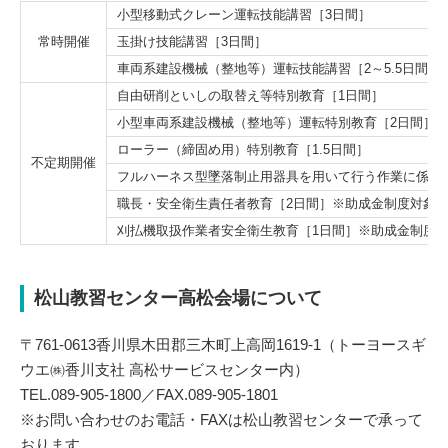
小型移動式クレーン運転技能講習［3日間］
常時開催
玉掛け技能講習［3日間］
車両系建設機械（整地等）運転技能講習［2～5.5日間］
自由研削といしの取替え等特別教育［1日間］
小型車両系建設機械（整地等）運転特別教育［2日間］
ローラー（締固め用）特別教育［1.5日間］
不定期開催
フルハーネス型墜落制止用器具を用いて行う作業に係る
職長・安全衛生責任者教育［2日間］
※助成金制度対象
刈払機取扱作業者安全衛生教育［1日間］
※助成金制度
松山教習センター高松会場について
〒761-0613香川県木田郡三木町上高岡1619-1（トーヨースギ
ウエ㈱香川支社 高松サービスセンター内）
TEL.089-905-1800／FAX.089-905-1801
※お問い合わせのお電話・FAXは松山教習センターで承って
おります。