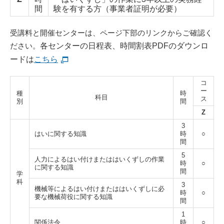
間
験を有する方（事業者証明が必要）
受講料と開催センターは、ページ下部のリンクからご確認く
ださい。
各センターの日程表、時間割表PDFのダウンロ
ードは
こちら
コ
ー
種
時
科目
ス
別
間
Z
3
はいに関する知識
時
○
間
5
人力によるはい付けまたははいくずしの
作業
時
○
に関する知識
間
学
科
3
機械等によるはい付けまたははいくずしに
必
時
○
要な機械荷役に関する知識
間
1
関係法令
時
○