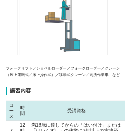
Previou
Next
s
フォークリフト／ショベルローダー／フォークローダー／クレーン
（床上運転式／床上操作式）／移動式クレーン／高所作業車 など
講習内容
コ
時
ー
受講資格
間
ス
12
満18歳に達してからの「はい付け」または
Z
時
「はいくずし」の作業に3年以上の実務経