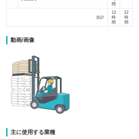
間
12
12
合計
時
時
間
間
動画/画像
主に使用する業種