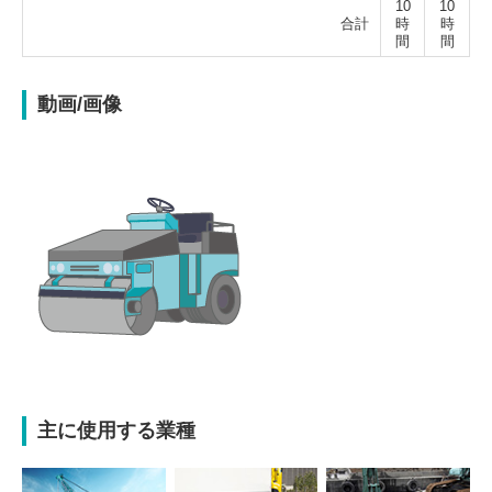
10
10
合計
時
時
間
間
動画/画像
主に使用する業種