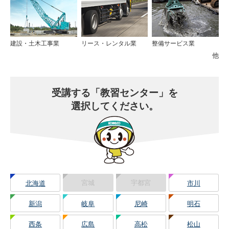
建設・土木工事業
リース・レンタル業
整備サービス業
他
受講する
「教習センター」を
選択してください。
宮城
宇都宮
北海道
市川
新潟
岐阜
尼崎
明石
西条
広島
高松
松山