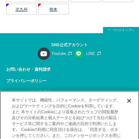
北九州
熊本
ページトップへ
SNS公式アカウント
Youtube
LINE
お問い合わせ・資料請求
プライバシーポリシー
ソーシャルメディアポリシー
本サイトでは、機能性、パフォーマンス、ターゲティング、
サイトの利用について
およびマーケティングを目的にCookieを利用しています。
また 本サイトのCookieにより収集されたウェブの閲覧履歴
サイトマップ
及びその分析結果と個人データとを結びつけて当社の製品・
サービス等に関するご案内やご連絡の目的で利用いたしま
関連リンク
す。 Cookieの利用に同意頂ける場合は、「同意する」ボタ
ンを押してください。また、このメッセージボックスを閉じ
採用情報