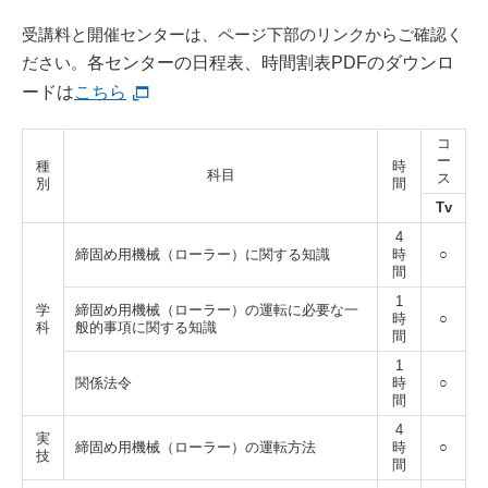
受講料と開催センターは、ページ下部のリンクからご確認く
ださい。
各センターの日程表、時間割表PDFのダウンロ
ードは
こちら
コ
ー
種
時
科目
ス
別
間
Tv
4
締固め用機械（ローラー）に関する知識
時
○
間
1
学
締固め用機械（ローラー）の運転に必要な
一
時
○
科
般的事項に関する知識
間
1
関係法令
時
○
間
4
実
締固め用機械（ローラー）の運転方法
時
○
技
間