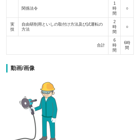
1
関係法令
時
○
間
2
実
自由研削用といしの取付け方法及び
試運転の
時
○
技
方法
間
6
6時
合計
時
間
間
動画/画像