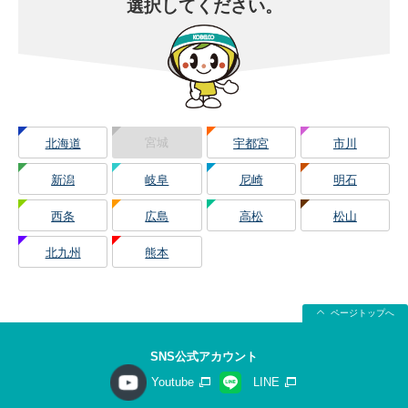
選択してください。
宮城
北海道
宇都宮
市川
新潟
岐阜
尼崎
明石
西条
広島
高松
松山
北九州
熊本
ページトップへ
SNS公式アカウント
Youtube
LINE