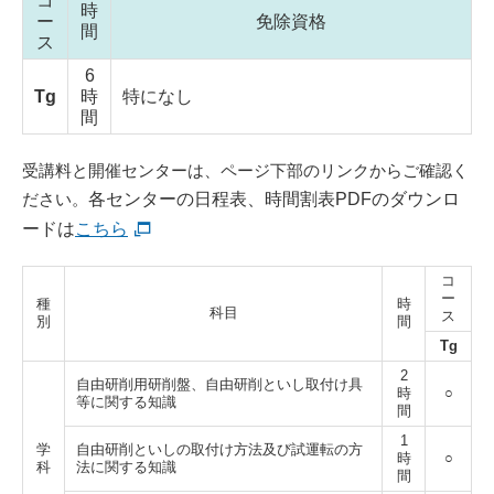
コ
時
ー
免除資格
間
ス
6
Tg
時
特になし
間
受講料と開催センターは、ページ下部のリンクからご確認く
ださい。
各センターの日程表、時間割表PDFのダウンロ
ードは
こちら
コ
ー
種
時
科目
ス
別
間
Tg
2
自由研削用研削盤、自由研削といし取付け具
時
○
等に関する知識
間
1
学
自由研削といしの取付け方法
及び試運転の方
時
○
科
法に関する知識
間