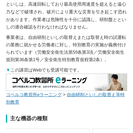
といしは、高速回転しており最高使用周速度を超えると遠心
力
など
で破壊され、破片により重大な災害を引き起こす恐れ
があります。作業者は危険性を十分に認識し、研削盤ととい
しの適合確認を行わなければなりません。
事業者は、自由研削といしの取替えまたは取替え時の試運転
の業務に就かせる労働者に対し、特別教育の実施が義務付け
られています（労働安全衛生法第59条第3項／労働安全衛生
規則第36条第1号／安全衛生特別教育規程第2条）。
▼
この講習はWebでも受講可能です。
コベルコ教習所eラーニング
>
自由研削といしの取替え等特
別教育
主な機器の種類