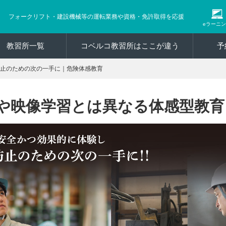
フォークリフト・建設機械等の運転業務や資格・免許取得を応援
eラーニ
教習所一覧
コベルコ教習所はここが違う
予
止のための次の一手に｜危険体感教育
や映像学習とは異なる体感型教育