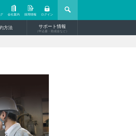
ング
会社案内
採用情報
ログイン
サポート情報
約方法
（申込書・助成金など）