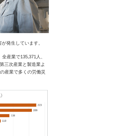
害が発生しています。
業で135,371人、
、第三次産業と製造業よ
ての産業で多くの労働災