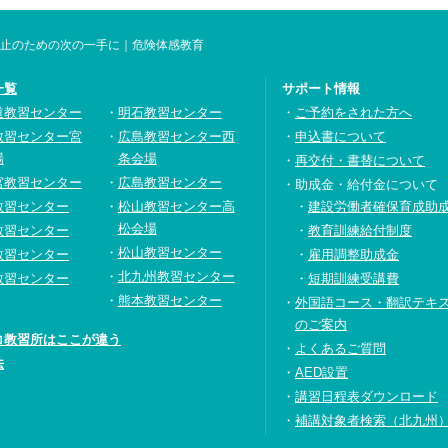
止のための次の一手に｜危険体感教育
一覧
サポート情報
道教習センター
明石教習センター
ご予約をされた方へ
教習センター宮
広島教習センター西
申込書について
場
条会場
再交付・書替について
宮教習センター
広島教習センター
助成金・給付金について
教習センター
松山教習センター高
建設労働者確保育成助
松会場
教習センター
教育訓練給付制度
松山教習センター
教習センター
雇用調整助成金
北九州教習センター
教習センター
短期訓練受講費
熊本教習センター
外国語コース・翻訳テキ
のご案内
コ教習所はここが違う
よくあるご質問
法
AED設置
講習日程表ダウンロード
補講対象者検索（北九州