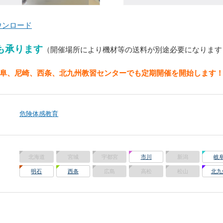
ウンロード
も承ります
（開催場所により機材等の送料が別途必要になります
、岐阜、尼崎、西条、北九州教習センターでも定期開催を開始します
危険体感教育
北海道
宮城
宇都宮
市川
新潟
岐
明石
西条
広島
高松
松山
北九