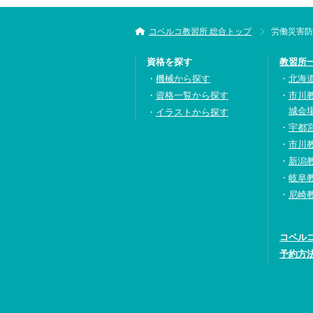
コベルコ教習所 総合トップ
労働災害防
資格を探す
教習所
機械から探す
北海
資格一覧から探す
市川
城会
イラストから探す
宇都
市川
新潟
岐阜
尼崎
コベル
予約方