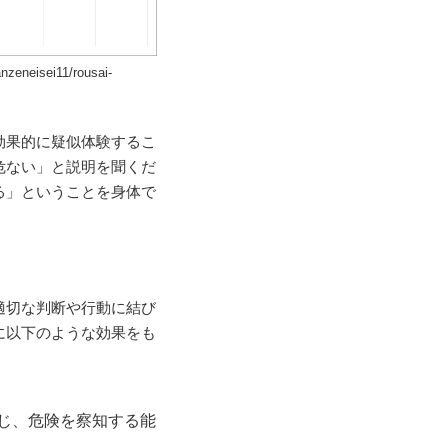
isei11/rousai-
効果的に疑似体験するこ
危ない」と説明を聞くだ
る」ということを身体で
適切な判断や行動に結び
に以下のような効果をも
じ、危険を察知する能