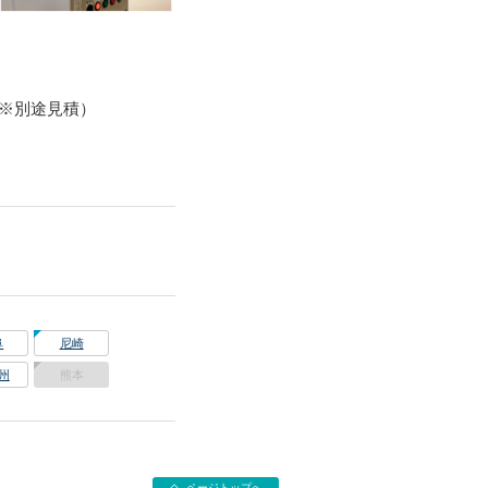
※別途見積）
！
阜
尼崎
州
熊本
ページトップへ