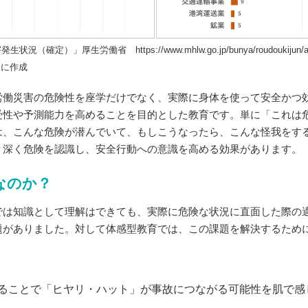
定）」厚生労働省 https://www.mhlw.go.jp/bunya/roudoukijun/anzene
をもとに作成
労働災害の危険性を座学だけでなく、実際に身体を使って安全かつ
受性や予測能力を高めることを目的とした教育です。単に「これは
は、こんな危険が潜んでいて、もしこうなったら、こんな怪我をす
り深く危険を認識し、安全行動への意識を高める効果があります。
なのか？
では知識として理解はできても、実際に危険な状況に直面した際の
題がありました。対して体感型教育では、この課題を解決するため
。
ることで「ヒヤリ・ハット」が事故につながる可能性を肌で感