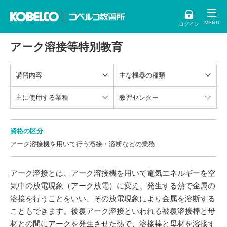
ログイン
アーク溶接等特別教育
講習内容
主な機器の種類
主に使用する業種
教習センター
資格の区分
アーク溶接機を用いて行う溶接・溶断などの業務
アーク溶接とは、アーク溶接機を用いて電気エネルギーを空
気中の放電現象（アーク放電）に変え、発生する熱で金属の
溶接を行うことをいい、その放電現象により金属を溶断する
こともできます。被覆アーク溶接といわれる被覆溶接棒と母
材との間にアークを発生させた熱で、溶接棒と母材を溶接す