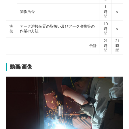
1
関係法令
時
○
間
10
実
アーク溶接装置の取扱い
及びアーク溶接等の
時
○
技
作業の方法
間
21
21
合計
時
時
間
間
動画/画像