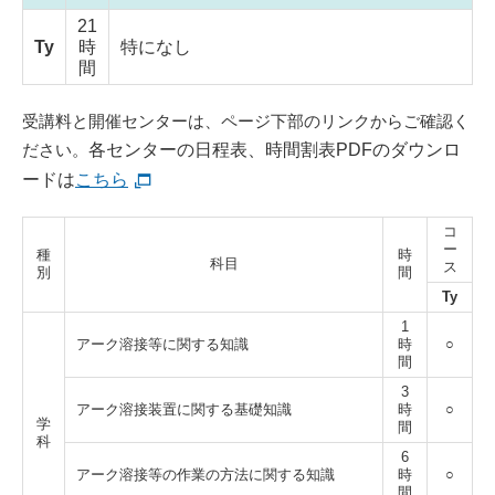
21
Ty
時
特になし
間
受講料と開催センターは、ページ下部のリンクからご確認く
ださい。
各センターの日程表、時間割表PDFのダウンロ
ードは
こちら
コ
ー
種
時
科目
ス
別
間
Ty
1
アーク溶接等に関する知識
時
○
間
3
アーク溶接装置に関する基礎知識
時
○
学
間
科
6
アーク溶接等の作業の方法に関する知識
時
○
間