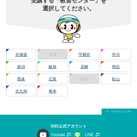
受講する
「教習センター」を
選択してください。
宮城
北海道
宇都宮
市川
新潟
岐阜
尼崎
明石
高松
西条
広島
松山
北九州
熊本
ページトップへ
SNS公式アカウント
Youtube
LINE