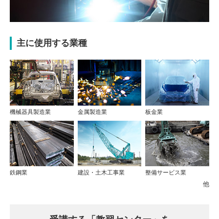
主に使用する業種
機械器具製造業
金属製造業
板金業
鉄鋼業
建設・土木工事業
整備サービス業
他