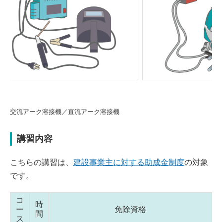
Previou
Next
s
器
交流アーク溶接機／直流アーク溶接機
講習内容
こちらの講習は、
建設事業主に対する助成金制度
の対象
です。
コ
時
ー
免除資格
間
ス