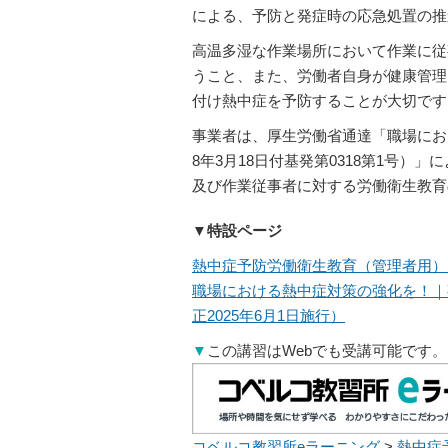
による、予防と発症時の応急処置の推
高温多湿な作業場所において作業に従
うこと、また、労働者自身が健康管理
付け熱中症を予防することが大切です
事業者は、厚生労働省通達「職場にお
8年3月18日付基発第0318第1号
及び作業従事者に対する労働衛生教育
▼特設ページ
熱中症予防労働衛生教育（管理者用）
職場における熱中症対策の強化を！｜
正2025年6月1日施行）
▼
この講習はWebでも受講可能です。
コベルコ教習所eラーニング
>
熱中症