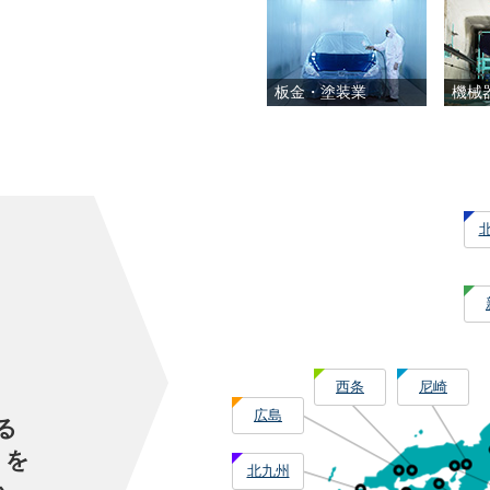
板金・塗装業
機械
西条
尼崎
広島
る
」を
北九州