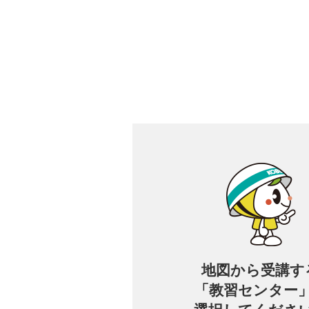
地図から
受講す
「教習センター