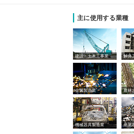
主に使用する業種
建設・土木工事業
解体
金属製造業
農林
機械器具製造業
産業