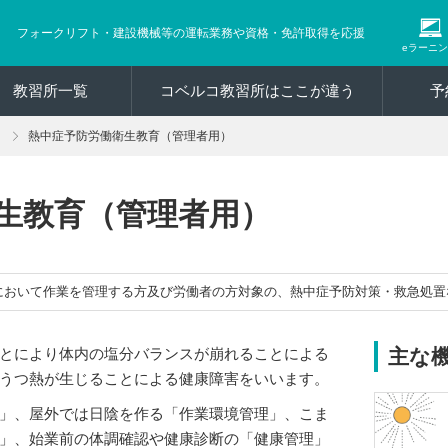
フォークリフト・建設機械等の運転業務や資格・免許取得を応援
eラーニ
教習所一覧
コベルコ教習所はここが違う
予
熱中症予防労働衛生教育（管理者用）
生教育（管理者用）
において作業を管理する方及び労働者の方対象の、熱中症予防対策・救急処置
とにより体内の塩分バランスが崩れることによる
主な
うつ熱が生じることによる健康障害をいいます。
」、屋外では日陰を作る「作業環境管理」、こま
」、始業前の体調確認や健康診断の「健康管理」