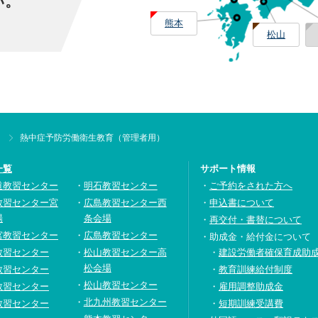
い。
熊本
松山
熱中症予防労働衛生教育（管理者用）
一覧
サポート情報
道教習センター
明石教習センター
ご予約をされた方へ
教習センター宮
広島教習センター西
申込書について
場
条会場
再交付・書替について
宮教習センター
広島教習センター
助成金・給付金について
教習センター
松山教習センター高
建設労働者確保育成助
松会場
教習センター
教育訓練給付制度
松山教習センター
教習センター
雇用調整助成金
北九州教習センター
教習センター
短期訓練受講費