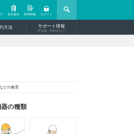
ング
会社案内
採用情報
ログイン
サポート情報
約方法
（申込書・助成金など）
などの教育
機器の種類