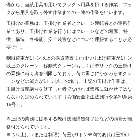
備から、当該用具を用いてフックへ用具を掛ける作業、フッ
クから用具を取り外す作業までの一連の作業をいいます。
玉掛けの業務は、玉掛け作業者とクレーン運転者との連携作
業であり、玉掛け作業を行うにはクレーン
など
の種類、特
徴、構造、各機能、安全装置などについて理解することが必
要です。
制限荷重が1トン以上の揚貨装置またはつり上げ荷重が1トン
以上のクレーン、移動式クレーンもしくはデリックの玉掛け
の業務に就く者を制限しており、荷の重さにかかわらずクレ
ーンなどの能力が1トン以上の場合、上記の玉掛け作業は、
玉掛け技能講習を修了した者でなければ業務に就かせてはな
らないと定められています（労働安全衛生法施行令第20条第
16号）。
※上記の業務に従事する際は技能講習修了証
など
の携帯が義
務付けられています。
※つり上げ（または制限）荷重が1トン未満であれば玉掛け