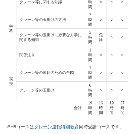
クレーン等に関する知識
時
○
○
○
間
7
クレーン等の玉掛けの方法
時
○
○
○
間
学
科
3
クレーン等の玉掛けに必要な力学に
免
時
○
○
関する知識
除
間
1
関係法令
時
○
○
○
間
1
クレーン等の運転のための合図
時
○
○
○
間
実
技
6
クレーン等の玉掛け
時
○
○
○
間
19
16
19
27
合計
時
時
時
時
間
間
間
間
※H9コースは
クレーン運転特別教育
同時受講コースです。