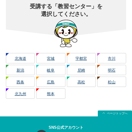
受講する
「教習センター」を
選択してください。
北海道
宮城
宇都宮
市川
新潟
岐阜
尼崎
明石
西条
広島
高松
松山
北九州
熊本
ページトップへ
SNS公式アカウント