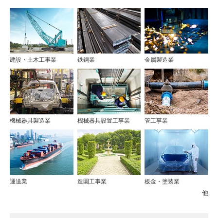
建設・土木工事業
鉄鋼業
金属製造業
機械器具製造業
機械器具設置工事業
管工事業
運送業
造園工事業
板金・塗装業
他