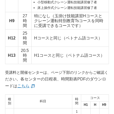
小型移動式クレーン運転技能講習修了者
床上操作式クレーン運転技能講習修了者
27
特になし（玉掛け技能講習Hコースと
H9
時
クレーン運転特別教育Tsコースを同時
間
に受講できるコースです）
25
H12
時
Hコースと同じ（ベトナム語コース）
間
20.5
H13
時
H1コースと同じ（ベトナム語コース）
間
受講料と開催センターは、ページ下部のリンクからご確認く
ださい。
各センターの日程表、時間割表PDFのダウンロ
ードは
こちら
コース
種
時
科目
別
間
H1
H
H9
1