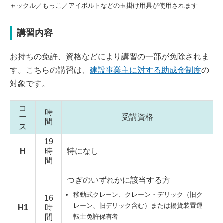
ャックル／もっこ／アイボルトなどの玉掛け用具が使用されます
講習内容
お持ちの免許、資格などにより講習の一部が免除されま
す。こちらの講習は、
建設事業主に対する助成金制度
の
対象です。
コ
時
ー
受講資格
間
ス
19
H
時
特になし
間
つぎのいずれかに該当する方
移動式クレーン、クレーン・デリック（旧ク
16
レーン、旧デリック含む）または揚貨装置運
H1
時
間
転士免許保有者