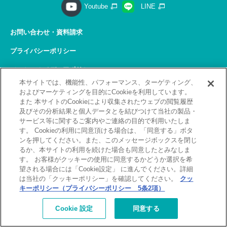
Youtube
LINE
お問い合わせ・資料請求
プライバシーポリシー
ソーシャルメディアポリシー
本サイトでは、機能性、パフォーマンス、ターゲティング、
サイトの利用について
およびマーケティングを目的にCookieを利用しています。
また 本サイトのCookieにより収集されたウェブの閲覧履歴
サイトマップ
及びその分析結果と個人データとを結びつけて当社の製品・
サービス等に関するご案内やご連絡の目的で利用いたしま
関連リンク
す。 Cookieの利用に同意頂ける場合は、「同意する」ボタ
ンを押してください。また、このメッセージボックスを閉じ
採用情報
るか、本サイトの利用を続けた場合も同意したとみなしま
す。 お客様がクッキーの使用に同意するかどうか選択を希
Copyright(C) 2026 Kobelco Training Services Co,.Ltd.
望される場合には「Cookie設定」 に進んでください。詳細
All rights reserved.
は当社の「クッキーポリシー」を確認してください。
クッ
キーポリシー（プライバシーポリシー 5条2項）
[北九州]
補講が必要なお客様へ
お詫びとお願い
Cookie 設定
同意する
（補講対象者検索）