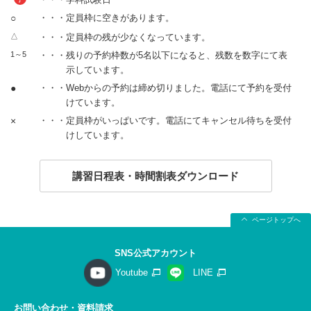
○
・・・定員枠に空きがあります。
△
・・・定員枠の残が少なくなっています。
1～5
・・・残りの予約枠数が5名以下になると、残数を数字にて表
示しています。
●
・・・Webからの予約は締め切りました。電話にて予約を受付
けています。
×
・・・定員枠がいっぱいです。電話にてキャンセル待ちを受付
けしています。
講習日程表・時間割表ダウンロード
ページトップへ
SNS公式アカウント
Youtube
LINE
お問い合わせ・資料請求