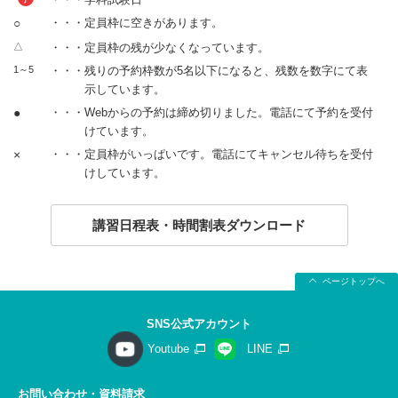
○
・・・定員枠に空きがあります。
△
・・・定員枠の残が少なくなっています。
1～5
・・・残りの予約枠数が5名以下になると、残数を数字にて表
示しています。
●
・・・Webからの予約は締め切りました。電話にて予約を受付
けています。
×
・・・定員枠がいっぱいです。電話にてキャンセル待ちを受付
けしています。
講習日程表・時間割表ダウンロード
ページトップへ
SNS公式アカウント
Youtube
LINE
お問い合わせ・資料請求