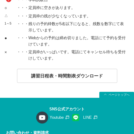
○
・・・定員枠に空きがあります。
△
・・・定員枠の残が少なくなっています。
1～5
・・・残りの予約枠数が5名以下になると、残数を数字にて表
示しています。
●
・・・Webからの予約は締め切りました。電話にて予約を受付
けています。
×
・・・定員枠がいっぱいです。電話にてキャンセル待ちを受付
けしています。
講習日程表・時間割表ダウンロード
ページトップへ
SNS公式アカウント
Youtube
LINE
お問い合わせ・資料請求