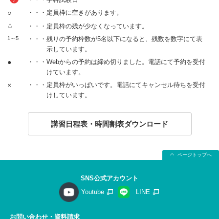
○
・・・定員枠に空きがあります。
△
・・・定員枠の残が少なくなっています。
1～5
・・・残りの予約枠数が5名以下になると、残数を数字にて表
示しています。
●
・・・Webからの予約は締め切りました。電話にて予約を受付
けています。
×
・・・定員枠がいっぱいです。電話にてキャンセル待ちを受付
けしています。
講習日程表・時間割表ダウンロード
ページトップへ
SNS公式アカウント
Youtube
LINE
お問い合わせ・資料請求