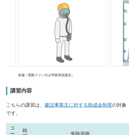
Previou
Next
s
付き呼吸用保護具）
講習内容
こちらの講習は、
建設事業主に対する助成金制度
の対象
です。
コ
時
ー
免除資格