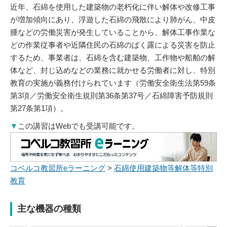
近年、石綿を使用した建築物の老朽化に伴い解体や改修工事
が増加傾向にあり、浮遊した石綿の飛散により肺がん、中皮
腫などの労働災害が発生していることから、解体工事作業な
どの作業従事者や近隣住民の石綿のばく露による災害を防止
するため、事業者は、石綿を含む建築物、工作物や船舶の解
体など、封じ込めなどの業務に就かせる労働者に対し、特別
教育の実施が義務付けられています（労働安全衛生法第59条
第3項／労働安全衛生規則第36条第37号／石綿障害予防規則
第27条第1項）。
▼
この講習はWebでも受講可能です。
コベルコ教習所eラーニング
>
石綿使用建築物等解体等特別
教育
主な機器の種類