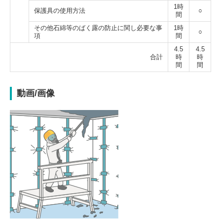
1時
保護具の使用方法
○
間
その他石綿等のばく露の防止に関し必要な事
1時
○
項
間
4.5
4.5
合計
時
時
間
間
動画/画像