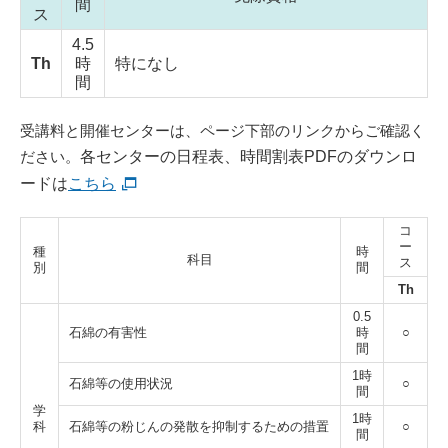
間
ス
4.5
Th
時
特になし
間
受講料と開催センターは、ページ下部のリンクからご確認く
ださい。
各センターの日程表、時間割表PDFのダウンロ
ードは
こちら
コ
ー
種
時
科目
ス
別
間
Th
0.5
石綿の有害性
時
○
間
1時
石綿等の使用状況
○
間
学
1時
科
石綿等の粉じんの発散を抑制するための措置
○
間