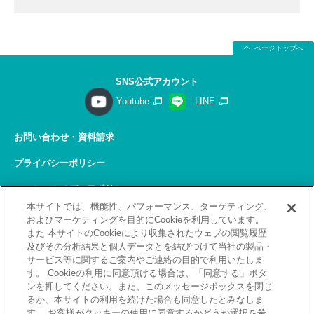
ページトップへ
SNS公式アカウント
Youtube
LINE
お問い合わせ・資料請求
プライバシーポリシー
ソーシャルメディアポリシー
本サイトでは、機能性、パフォーマンス、ターゲティング、
サイトの利用について
およびマーケティングを目的にCookieを利用しています。
また 本サイトのCookieにより収集されたウェブの閲覧履歴
サイトマップ
及びその分析結果と個人データとを結びつけて当社の製品・
サービス等に関するご案内やご連絡の目的で利用いたしま
関連リンク
す。 Cookieの利用に同意頂ける場合は、「同意する」ボタ
ンを押してください。また、このメッセージボックスを閉じ
採用情報
るか、本サイトの利用を続けた場合も同意したとみなしま
す。 お客様がクッキーの使用に同意するかどうか選択を希